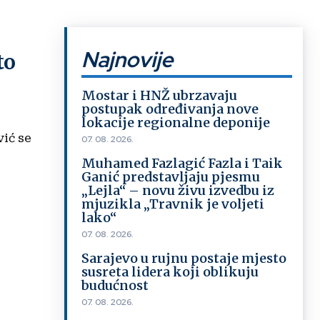
Najnovije
to
Mostar i HNŽ ubrzavaju
postupak određivanja nove
lokacije regionalne deponije
vić se
07. 08. 2026.
Muhamed Fazlagić Fazla i Taik
Ganić predstavljaju pjesmu
„Lejla“ – novu živu izvedbu iz
mjuzikla „Travnik je voljeti
lako“
07. 08. 2026.
Sarajevo u rujnu postaje mjesto
susreta lidera koji oblikuju
budućnost
07. 08. 2026.