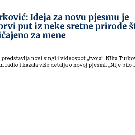
ković: Ideja za novu pjesmu je
prvi put iz neke sretne prirode š
ičajeno za mene
predstavlja novi singl i videospot „tvoja“. Nika Turko
javila za Običan radio i kazala više detalja o novoj pjesmi. „Nije bilo...