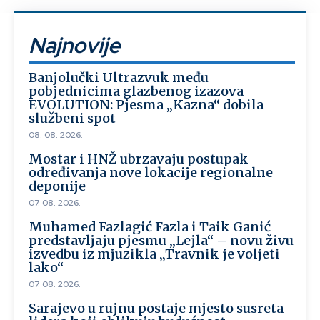
Najnovije
Banjolučki Ultrazvuk među
pobjednicima glazbenog izazova
EVOLUTION: Pjesma „Kazna“ dobila
službeni spot
08. 08. 2026.
Mostar i HNŽ ubrzavaju postupak
određivanja nove lokacije regionalne
deponije
07. 08. 2026.
Muhamed Fazlagić Fazla i Taik Ganić
predstavljaju pjesmu „Lejla“ – novu živu
izvedbu iz mjuzikla „Travnik je voljeti
lako“
07. 08. 2026.
Sarajevo u rujnu postaje mjesto susreta