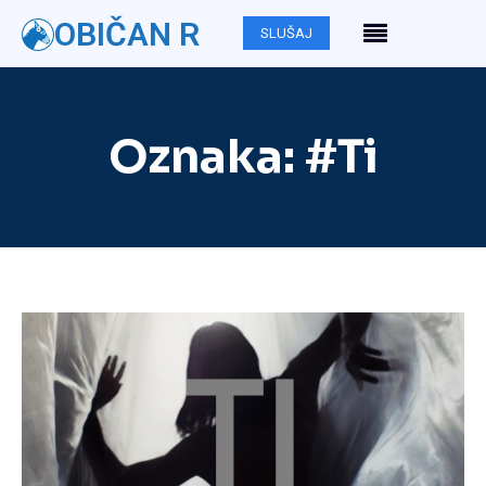
OBIČAN R
SLUŠAJ
Oznaka:
#Ti