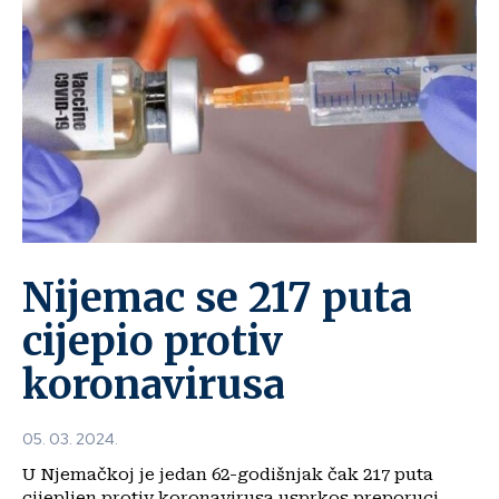
Nijemac se 217 puta
cijepio protiv
koronavirusa
05. 03. 2024.
U Njemačkoj je jedan 62-godišnjak čak 217 puta
cijepljen protiv koronavirusa usprkos preporuci