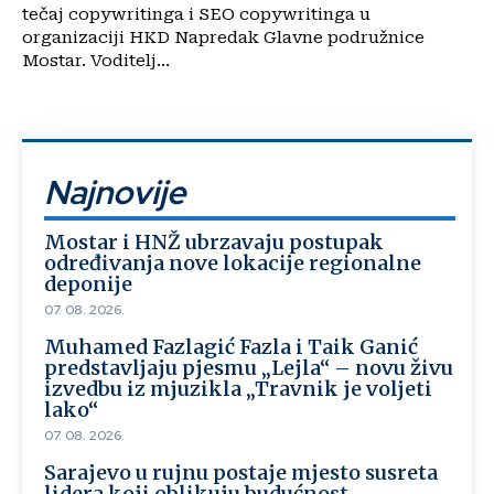
tečaj copywritinga i SEO copywritinga u
organizaciji HKD Napredak Glavne podružnice
Mostar. Voditelj...
Najnovije
Mostar i HNŽ ubrzavaju postupak
određivanja nove lokacije regionalne
deponije
07. 08. 2026.
Muhamed Fazlagić Fazla i Taik Ganić
predstavljaju pjesmu „Lejla“ – novu živu
izvedbu iz mjuzikla „Travnik je voljeti
lako“
07. 08. 2026.
Sarajevo u rujnu postaje mjesto susreta
lidera koji oblikuju budućnost