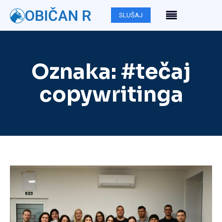
OBIČAN R
SLUŠAJ
Oznaka:
#tečaj
copywritinga