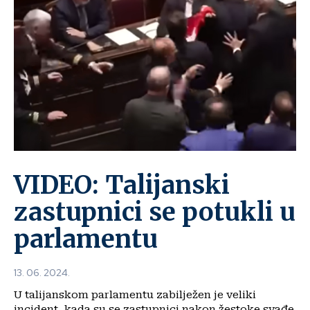
VIDEO: Talijanski
zastupnici se potukli u
parlamentu
13. 06. 2024.
U talijanskom parlamentu zabilježen je veliki
incident, kada su se zastupnici nakon žestoke svađe