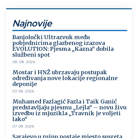
Najnovije
Banjolučki Ultrazvuk među
pobjednicima glazbenog izazova
EVOLUTION: Pjesma „Kazna“ dobila
službeni spot
08. 08. 2026.
Mostar i HNŽ ubrzavaju postupak
određivanja nove lokacije regionalne
deponije
07. 08. 2026.
Muhamed Fazlagić Fazla i Taik Ganić
predstavljaju pjesmu „Lejla“ – novu živu
izvedbu iz mjuzikla „Travnik je voljeti
lako“
07. 08. 2026.
Sarajevo u rujnu postaje mjesto susreta