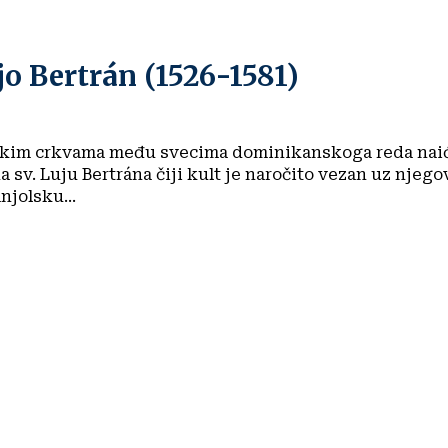
jo Bertrán (1526-1581)
kim crkvama među svecima dominikanskoga reda nai
a sv. Luju Bertrána čiji kult je naročito vezan uz njego
jolsku...