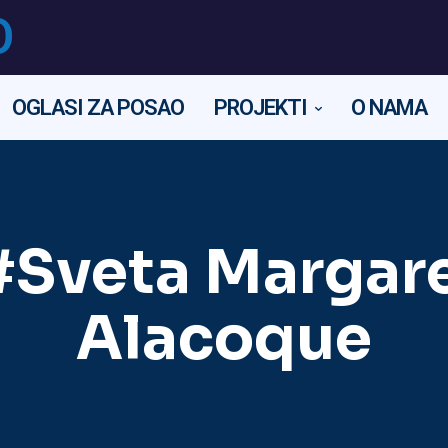
O
OGLASI ZA POSAO
PROJEKTI
O NAMA
#Sveta Margare
Alacoque