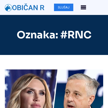
OBIČAN R
SLUŠAJ
Oznaka:
#RNC