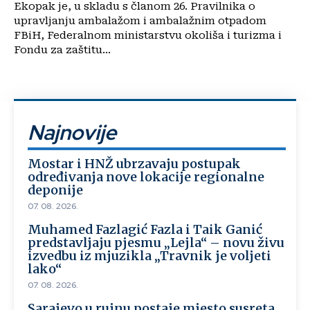
Ekopak je, u skladu s članom 26. Pravilnika o
upravljanju ambalažom i ambalažnim otpadom
FBiH, Federalnom ministarstvu okoliša i turizma i
Fondu za zaštitu...
Najnovije
Mostar i HNŽ ubrzavaju postupak
određivanja nove lokacije regionalne
deponije
07. 08. 2026.
Muhamed Fazlagić Fazla i Taik Ganić
predstavljaju pjesmu „Lejla“ – novu živu
izvedbu iz mjuzikla „Travnik je voljeti
lako“
07. 08. 2026.
Sarajevo u rujnu postaje mjesto susreta