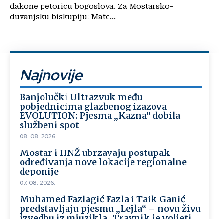
đakone petoricu bogoslova. Za Mostarsko-
duvanjsku biskupiju: Mate...
Najnovije
Banjolučki Ultrazvuk među
pobjednicima glazbenog izazova
EVOLUTION: Pjesma „Kazna“ dobila
službeni spot
08. 08. 2026.
Mostar i HNŽ ubrzavaju postupak
određivanja nove lokacije regionalne
deponije
07. 08. 2026.
Muhamed Fazlagić Fazla i Taik Ganić
predstavljaju pjesmu „Lejla“ – novu živu
izvedbu iz mjuzikla „Travnik je voljeti