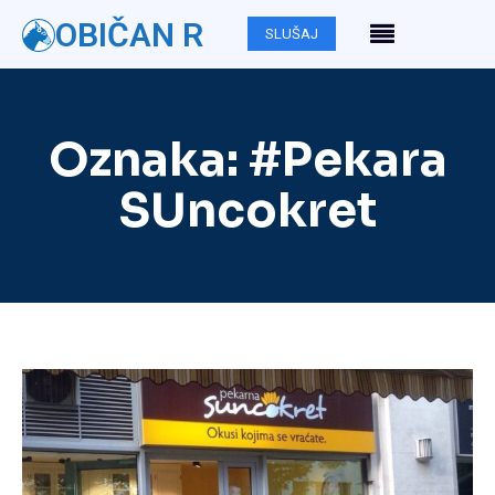
OBIČAN R
SLUŠAJ
Oznaka:
#Pekara
SUncokret