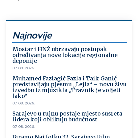
Najnovije
Mostar i HNŽ ubrzavaju postupak
određivanja nove lokacije regionalne
deponije
07. 08. 2026.
Muhamed Fazlagić Fazla i Taik Ganić
predstavljaju pjesmu „Lejla“ – novu živu
izvedbu iz mjuzikla „Travnik je voljeti
lako“
07. 08. 2026.
Sarajevo u rujnu postaje mjesto susreta
lidera koji oblikuju budućnost
07. 08. 2026.
Biramo Naj fotku 32. Sarajevo Film