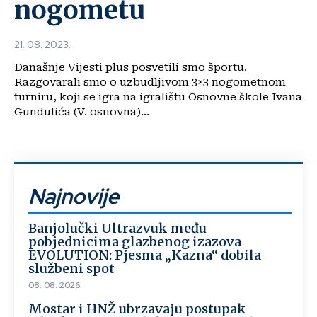
nogometu
21. 08. 2023.
Današnje Vijesti plus posvetili smo športu.
Razgovarali smo o uzbudljivom 3×3 nogometnom
turniru, koji se igra na igralištu Osnovne škole Ivana
Gundulića (V. osnovna)...
Najnovije
Banjolučki Ultrazvuk među
pobjednicima glazbenog izazova
EVOLUTION: Pjesma „Kazna“ dobila
službeni spot
08. 08. 2026.
Mostar i HNŽ ubrzavaju postupak