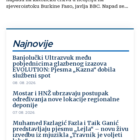
sjeveroistoku Burkine Faso, javlja BBC. Napad se...
Najnovije
Banjolučki Ultrazvuk među
pobjednicima glazbenog izazova
EVOLUTION: Pjesma „Kazna“ dobila
službeni spot
08. 08. 2026.
Mostar i HNŽ ubrzavaju postupak
određivanja nove lokacije regionalne
deponije
07. 08. 2026.
Muhamed Fazlagić Fazla i Taik Ganić
predstavljaju pjesmu „Lejla“ – novu živu
izvedbu iz mjuzikla „Travnik je voljeti