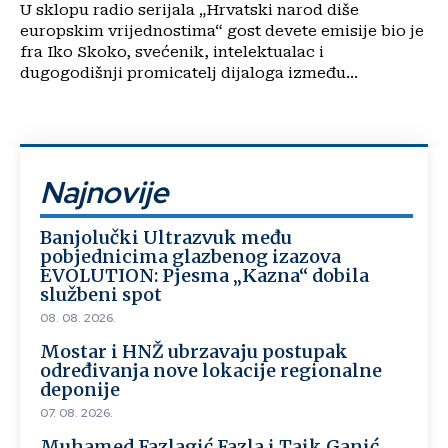
U sklopu radio serijala „Hrvatski narod diše
europskim vrijednostima“ gost devete emisije bio je
fra Iko Skoko, svećenik, intelektualac i
dugogodišnji promicatelj dijaloga između...
Najnovije
Banjolučki Ultrazvuk među
pobjednicima glazbenog izazova
EVOLUTION: Pjesma „Kazna“ dobila
službeni spot
08. 08. 2026.
Mostar i HNŽ ubrzavaju postupak
određivanja nove lokacije regionalne
deponije
07. 08. 2026.
Muhamed Fazlagić Fazla i Taik Ganić