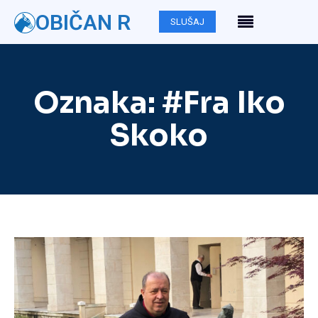
OBIČAN R
SLUŠAJ
Oznaka:
#Fra Iko
Skoko