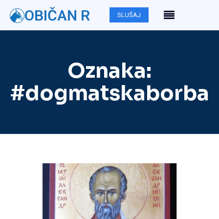
OBIČAN R
SLUŠAJ
Oznaka:
#dogmatskaborba