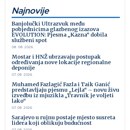
Najnovije
Banjolučki Ultrazvuk među
pobjednicima glazbenog izazova
EVOLUTION: Pjesma „Kazna“ dobila
službeni spot
08. 08. 2026.
Mostar i HNŽ ubrzavaju postupak
određivanja nove lokacije regionalne
deponije
07. 08. 2026.
Muhamed Fazlagić Fazla i Taik Ganić
predstavljaju pjesmu „Lejla“ – novu živu
izvedbu iz mjuzikla „Travnik je voljeti
lako“
07. 08. 2026.
Sarajevo u rujnu postaje mjesto susreta
lidera koji oblikuju budućnost
07. 08. 2026.