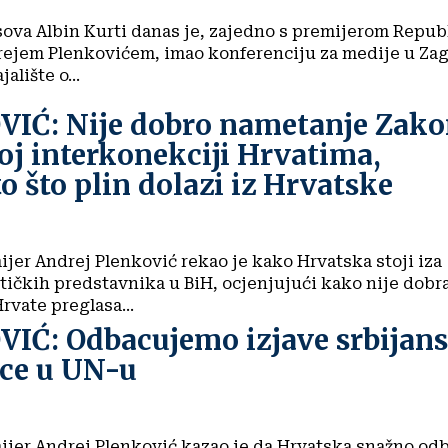
va Albin Kurti danas je, zajedno s premijerom Repub
ejem Plenkovićem, imao konferenciju za medije u Za
alište o...
IĆ: Nije dobro nametanje Zak
oj interkonekciji Hrvatima,
o što plin dolazi iz Hrvatske
jer Andrej Plenković rekao je kako Hrvatska stoji iza
tičkih predstavnika u BiH, ocjenjujući kako nije dobr
rvate preglasa...
IĆ: Odbacujemo izjave srbijan
ice u UN-u
ijer Andrej Plenković kazao je da Hrvatska snažno od