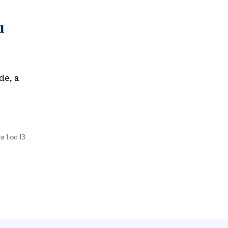
u
de, a
a 1 od 13