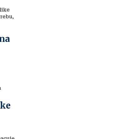
like
grebu,
ona
a
ske
bacuje