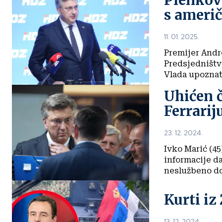
Plenkovi
s ameri
11. 01. 2025.
Premijer Andr
Predsjedništv
Vlada upoznata
Uhićen č
Ferrarij
23. 12. 2024.
Ivko Marić (45
informacije d
neslužbeno doz
Kurti iz
13. 12. 2024.