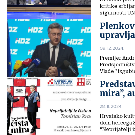
kritike srbij
sigurnosti UN-
Plenkovi
upravlja
09. 12. 2024.
Premijer Andr
Predsjedništv
Vlade "izgubio
Predstav
mira”, 
28. 11. 2024.
Hrvatsko kult
dom hercega S
“Neprijatelji i