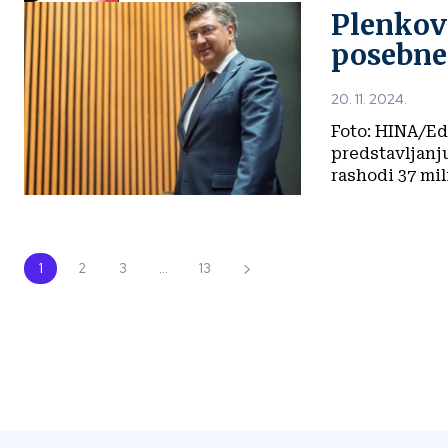
Plenkov
posebne 
20. 11. 2024.
Foto: HINA/Edvard Šušak Premijer 
predstavljanju
rashodi 37 mili
1
2
3
...
13