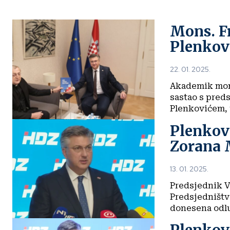
Mons. F
Plenko
22. 01. 2025.
Akademik mons
sastao s pred
Plenkovićem, 
Plenkovi
Zorana 
13. 01. 2025.
Predsjednik V
Predsjedništva
donesena odlu