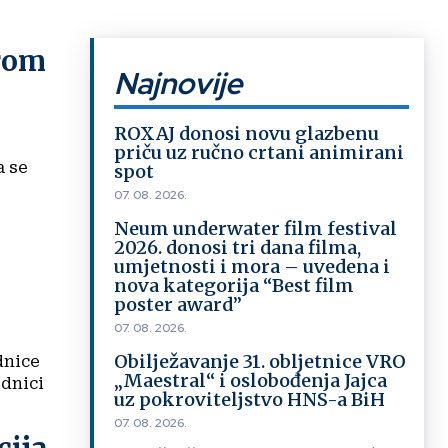
erom
Najnovije
ROXAJ donosi novu glazbenu
priču uz ručno crtani animirani
a se
spot
07. 08. 2026.
Neum underwater film festival
2026. donosi tri dana filma,
umjetnosti i mora – uvedena i
nova kategorija “Best film
poster award”
07. 08. 2026.
Obilježavanje 31. obljetnice VRO
dnice
„Maestral“ i oslobođenja Jajca
ednici
uz pokroviteljstvo HNS-a BiH
07. 08. 2026.