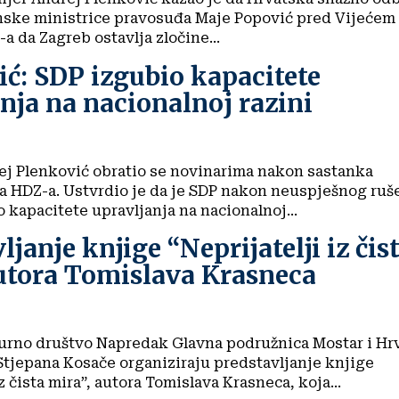
anske ministrice pravosuđa Maje Popović pred Vijećem
a da Zagreb ostavlja zločine...
ć: SDP izgubio kapacitete
nja na nacionalnoj razini
ej Plenković obratio se novinarima nakon sastanka
a HDZ-a. Ustvrdio je da je SDP nakon neuspješnog ruš
 kapacitete upravljanja na nacionalnoj...
ljanje knjige “Neprijatelji iz čis
autora Tomislava Krasneca
urno društvo Napredak Glavna podružnica Mostar i Hr
tjepana Kosače organiziraju predstavljanje knjige
z čista mira”, autora Tomislava Krasneca, koja...