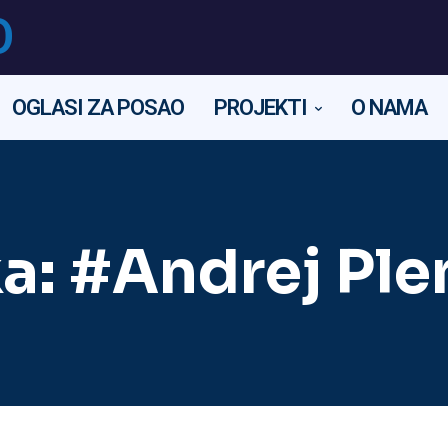
O
OGLASI ZA POSAO
PROJEKTI
O NAMA
a:
#Andrej Ple