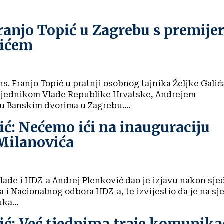
ranjo Topić u Zagrebu s premij
vićem
. Franjo Topić u pratnji osobnog tajnika Željke Galić
sjednikom Vlade Republike Hrvatske, Andrejem
u Banskim dvorima u Zagrebu....
ć: Nećemo ići na inauguraciju
Milanovića
lade i HDZ-a Andrej Plenković dao je izjavu nakon sje
 i Nacionalnog odbora HDZ-a, te izvijestio da je na sj
ka...