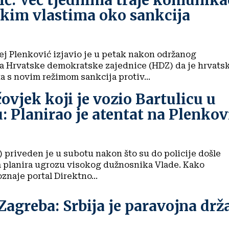
ć: Već tjednima traje komunika
čkim vlastima oko sankcija
ej Plenković izjavio je u petak nakon održanog
a Hrvatske demokratske zajednice (HDZ) da je hrvats
 s novim režimom sankcija protiv...
ovjek koji je vozio Bartulicu u
u: Planirao je atentat na Plenkov
) priveden je u subotu nakon što su do policije došle
a planira ugrozu visokog dužnosnika Vlade. Kako
naje portal Direktno...
 Zagreba: Srbija je paravojna drž