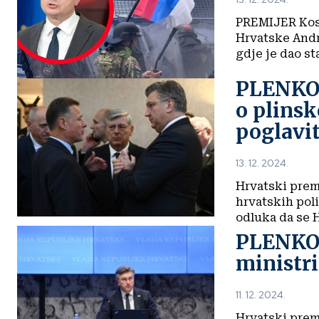
PREMIJER Koso
Hrvatske Andr
gdje je dao staj
PLENKOV
o plinsk
poglavit
13. 12. 2024.
Hrvatski premi
hrvatskih poli
odluka da se H
PLENKOV
ministr
11. 12. 2024.
Hrvatski prem