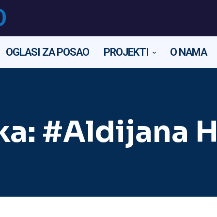
O
OGLASI ZA POSAO
PROJEKTI
O NAMA
ka:
#Aldijana 