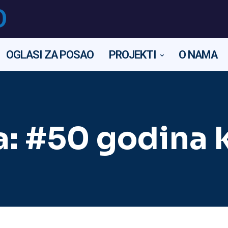
O
OGLASI ZA POSAO
PROJEKTI
O NAMA
a:
#50 godina k