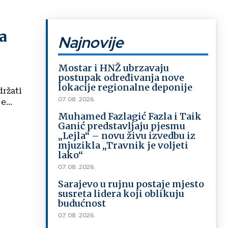
a
Najnovije
Mostar i HNŽ ubrzavaju
postupak određivanja nove
lokacije regionalne deponije
držati
07. 08. 2026.
...
Muhamed Fazlagić Fazla i Taik
Ganić predstavljaju pjesmu
„Lejla“ – novu živu izvedbu iz
mjuzikla „Travnik je voljeti
lako“
07. 08. 2026.
Sarajevo u rujnu postaje mjesto
susreta lidera koji oblikuju
budućnost
07. 08. 2026.