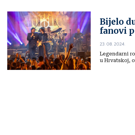
Bijelo d
fanovi p
23. 08. 2024.
Legendarni roc
u Hrvatskoj, o