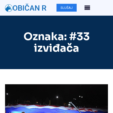
OBIČAN R
SLUŠAJ
Oznaka:
#33
izviđača