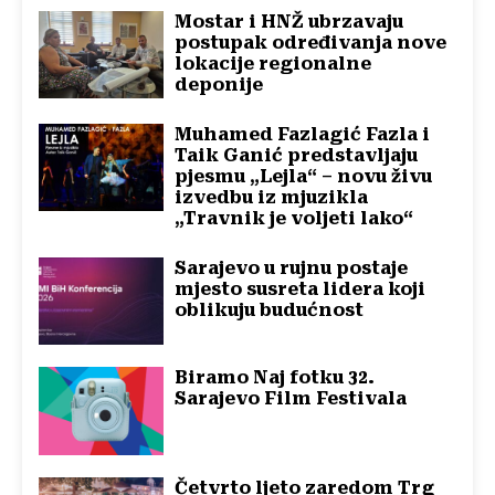
Mostar i HNŽ ubrzavaju
postupak određivanja nove
lokacije regionalne
deponije
Muhamed Fazlagić Fazla i
Taik Ganić predstavljaju
pjesmu „Lejla“ – novu živu
izvedbu iz mjuzikla
„Travnik je voljeti lako“
Sarajevo u rujnu postaje
mjesto susreta lidera koji
oblikuju budućnost
Biramo Naj fotku 32.
Sarajevo Film Festivala
Četvrto ljeto zaredom Trg