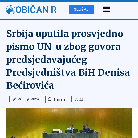
OBIČAN R
SLUŠAJ
Srbija uputila prosvjedno
pismo UN-u zbog govora
predsjedavajućeg
Predsjedništva BiH Denisa
Bećirovića
P. M.
1
min.
26. 09. 2024.