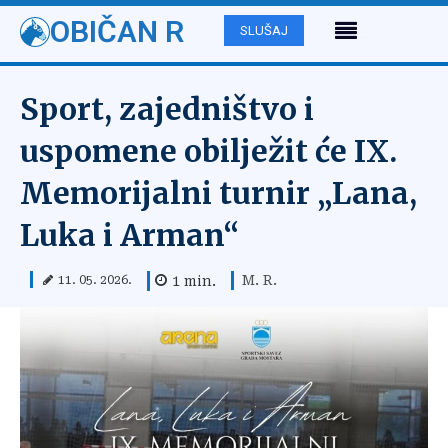
OBIČAN R
SLUŠAJ
Sport, zajedništvo i
uspomene obilježit će IX.
Memorijalni turnir „Lana,
Luka i Arman“
M. R.
1
min.
11. 05. 2026.