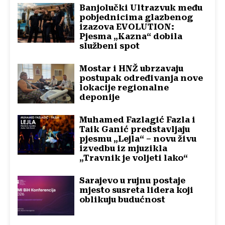
Banjolučki Ultrazvuk među
pobjednicima glazbenog
izazova EVOLUTION:
Pjesma „Kazna“ dobila
službeni spot
Mostar i HNŽ ubrzavaju
postupak određivanja nove
lokacije regionalne
deponije
Muhamed Fazlagić Fazla i
Taik Ganić predstavljaju
pjesmu „Lejla“ – novu živu
izvedbu iz mjuzikla
„Travnik je voljeti lako“
Sarajevo u rujnu postaje
mjesto susreta lidera koji
oblikuju budućnost