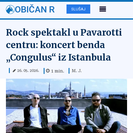
OBIČAN R
SLUŠAJ
Rock spektakl u Pavarotti
centru: koncert benda
„Congulus“ iz Istanbula
M. J.
1
min.
26. 05. 2026.