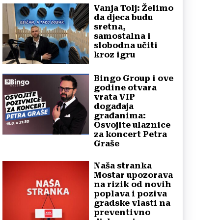
Vanja Tolj: Želimo
da djeca budu
sretna,
samostalna i
slobodna učiti
kroz igru
Bingo Group i ove
godine otvara
vrata VIP
događaja
građanima:
Osvojite ulaznice
za koncert Petra
Graše
Naša stranka
Mostar upozorava
na rizik od novih
poplava i poziva
gradske vlasti na
preventivno