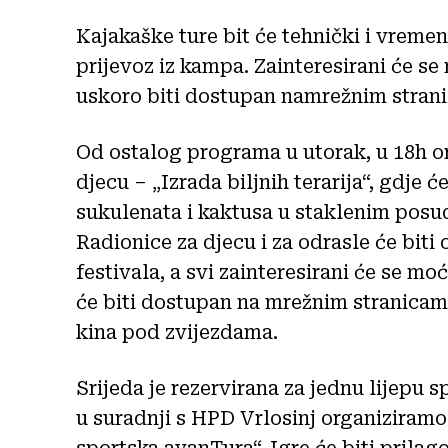
Kajakaške ture bit će tehnički i vremen
prijevoz iz kampa. Zainteresirani će se 
uskoro biti dostupan namrežnim strani
Od ostalog programa u utorak, u 18h o
djecu – „Izrada biljnih terarija“, gdje 
sukulenata i kaktusa u staklenim posud
Radionice za djecu i za odrasle će biti
festivala, a svi zainteresirani će se moć
će biti dostupan na mrežnim stranicama
kina pod zvijezdama.
Srijeda je rezervirana za jednu lijepu sp
u suradnji s HPD Vrlosinj organiziramo