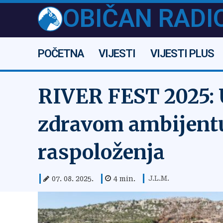
OBIČAN RADI
POČETNA
VIJESTI
VIJESTI PLUS
RIVER FEST 2025: U
zdravom ambijentu
raspoloženja
J.L.M.
07. 08. 2025.
4
min.