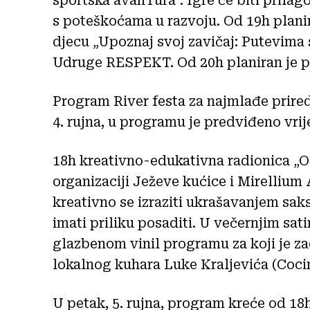
sportska avanTura“. Igre će biti prilago
s poteškoćama u razvoju. Od 19h planir
djecu „Upoznaj svoj zavičaj: Putevima
Udruge RESPEKT. Od 20h planiran je p
Program River festa za najmlađe priredi
4. rujna, u programu je predviđeno vri
18h kreativno-edukativna radionica „Osl
organizaciji Ježeve kućice i Mirellium A
kreativno se izraziti ukrašavanjem saksi
imati priliku posaditi. U večernjim sati
glazbenom vinil programu za koji je za
lokalnog kuhara Luke Kraljevića (Coci
U petak, 5. rujna, program kreće od 18