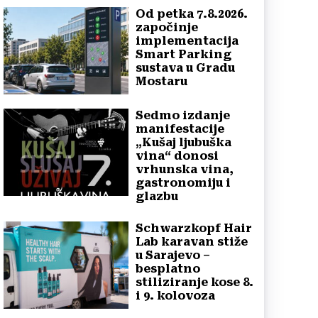
Od petka 7.8.2026.
započinje
implementacija
Smart Parking
sustava u Gradu
Mostaru
Sedmo izdanje
manifestacije
„Kušaj ljubuška
vina“ donosi
vrhunska vina,
gastronomiju i
glazbu
Schwarzkopf Hair
Lab karavan stiže
u Sarajevo –
besplatno
stiliziranje kose 8.
i 9. kolovoza