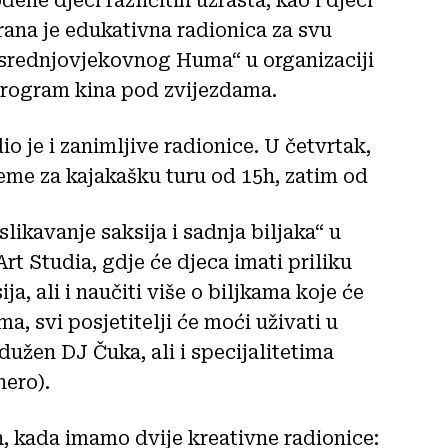
đene djeci različitih uzrasta, kao i djeci
ana je edukativna radionica za svu
 srednjovjekovnog Huma“ u organizaciji
rogram kina pod zvijezdama.
o je i zanimljive radionice. U četvrtak,
jeme za kajakašku turu od 15h, zatim od
ikavanje saksija i sadnja biljaka“ u
rt Studia, gdje će djeca imati priliku
ja, ali i naučiti više o biljkama koje će
ma, svi posjetitelji će moći uživati u
dužen DJ Čuka, ali i specijalitetima
nero).
h, kada imamo dvije kreativne radionice: