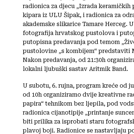
radionica za djecu „Izrada keramičk
kipara iz ULU Šipak, i radionica za 
akademske slikarice Tamare Herceg. U 
fotografija hrvatskog pustolova i puto
putopisna predavanja pod temom „Živo
pustolovine „s kombijem“ predstaviti M
Nakon predavanja, od 21:30h organizira
lokalni ljubuški sastav Aritmik Band.
U subotu, 6. rujna, program kreće od jut
od 10h organiziramo dvije kreativne r
papira“ tehnikom bez ljepila, pod vod
radionica cijanotipije „printanje sunce
biti prilika za isprobati staru fotograf
plavoj boji. Radionice se nastavljaju p