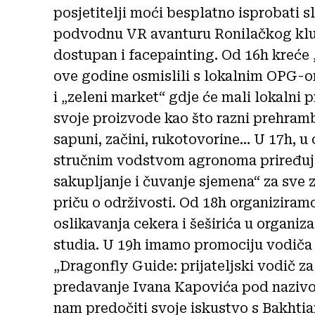
posjetitelji moći besplatno isprobati sla
podvodnu VR avanturu Ronilačkog klub
dostupan i facepainting. Od 16h kreće „
ove godine osmislili s lokalnim OPG-
i „zeleni market“ gdje će mali lokalni 
svoje proizvode kao što razni prehram
sapuni, začini, rukotovorine… U 17h, u
stručnim vodstvom agronoma priređuj
sakupljanje i čuvanje sjemena“ za sve z
priču o održivosti. Od 18h organiziramo
oslikavanja cekera i šeširića u organiz
studia. U 19h imamo promociju vodiča a
„Dragonfly Guide: prijateljski vodič za
predavanje Ivana Kapovića pod nazivo
nam predočiti svoje iskustvo s Bakhti