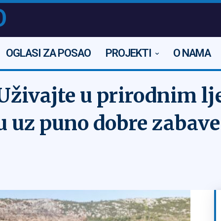
O
OGLASI ZA POSAO
PROJEKTI
O NAMA
živajte u prirodnim lj
 uz puno dobre zabave 