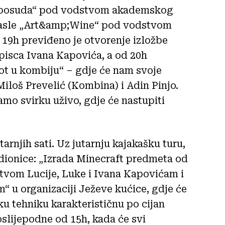
ih posuda“ pod vodstvom akademskog
odrasle „Art&amp;Wine“ pod vodstvom
19h previđeno je otvorenje izložbe
pisca Ivana Kapovića, a od 20h
t u kombiju“ – gdje će nam svoje
iloš Prevelić (Kombina) i Adin Pinjo.
mo svirku uživo, gdje će nastupiti
arnjih sati. Uz jutarnju kajakašku turu,
adionice: „Izrada Minecraft predmeta od
stvom Lucije, Luke i Ivana Kapovićam i
m“ u organizaciji Ježeve kućice, gdje će
sku tehniku karakterističnu po cijan
oslijepodne od 15h, kada će svi