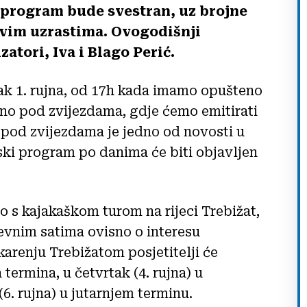
 program bude svestran, uz brojne
svim uzrastima. Ovogodišnji
tori, Iva i Blago Perić.
jak 1. rujna, od 17h kada imamo opušteno
ino pod zvijezdama, gdje ćemo emitirati
o pod zvijezdama je jedno od novosti u
ski program po danima će biti objavljen
o s kajakaškom turom na rijeci Trebižat,
nevnim satima ovisno o interesu
karenju Trebižatom posjetitelji će
 termina, u četvrtak (4. rujna) u
6. rujna) u jutarnjem terminu.