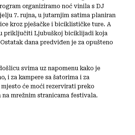
program organiziramo noć vinila s DJ
elju 7. rujna, u jutarnjim satima planiran
ice kroz pješačke i biciklističke ture. A
u priključiti Ljubuškoj biciklijadi koja
. Ostatak dana predviđen je za opušteno
rodošlicu svima uz napomenu kako je
o, i za kampere sa šatorima i za
 mjesto će moći rezervirati preko
n na mrežnim stranicama festivala.