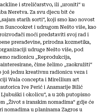
ckline i streličarstvo, ili „uroniti“ u
a Neretva. Za svu djecu bit će
sajam starih sorti“, koji smo kao novost
om Suncookret i udrugom Nešto više, kao
proizvođači moći predstaviti svoj rad i
bene prerađevine, prirodna kozmetika,
 organizaciji udruge Nešto više, pod
emo radionicu „Reprodukcija,
ainteresirane, čime želimo „zaokružiti“
 još jednu kreativnu radionicu veza i
aciji Wala concepta i Mirellium art
utorica Ive Perić i Anamarije Bilić
 Ljubuški i okolicu“, a u 20h putopisno
m „Život s iranskim nomadima“ gdje će
ari nomadima u planinama Zagros u