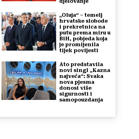
djelovanje
„Oluja“ – temelj
hrvatske slobode
i prekretnica na
putu prema miru u
BiH, pobjeda koja
je promijenila
tijek povijesti
Ato predstavila
novi singl „Kazna
najveća“: Svaka
nova pjesma
donosi više
sigurnosti i
samopouzdanja