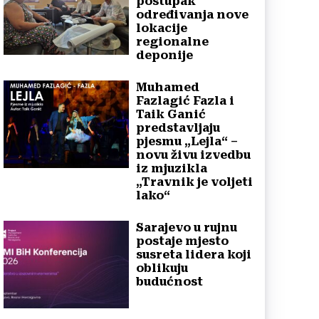
postupak
određivanja nove
lokacije
regionalne
deponije
Muhamed
Fazlagić Fazla i
Taik Ganić
predstavljaju
pjesmu „Lejla“ –
novu živu izvedbu
iz mjuzikla
„Travnik je voljeti
lako“
Sarajevo u rujnu
postaje mjesto
susreta lidera koji
oblikuju
budućnost