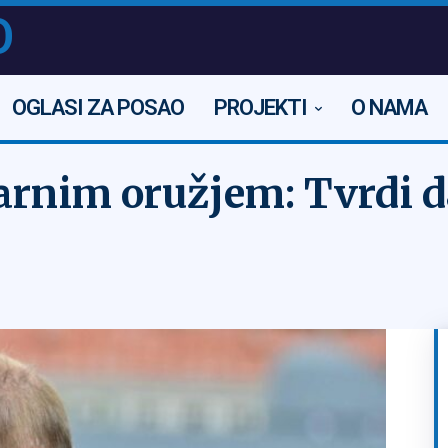
O
OGLASI ZA POSAO
PROJEKTI
O NAMA
earnim oružjem: Tvrdi 