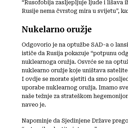
“Rusofobija zasljepljuje ljude i lišava 
Rusije nema čvrstog mira u svijetu”, ka
Nukelarno oružje
Odgovorio je na optužbe SAD-a o lansi
ističe da Rusija pokazuje “potpunu od
nuklearnoga oružja. Osvrće se na optuž
nuklearno oružje koje uništava satelite
I ovdje se morate sjetiti da smo poslj
uporabe nuklearnog oružja. Imamo sve 
naše težnje za strateškom hegemonijom
naveo je.
Napominje da Sjedinjene Države prego