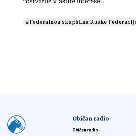
“ostvarile vlastite interese”.
#Federalnoa skupština Ruske Federacij
Običan radio
Običan radio