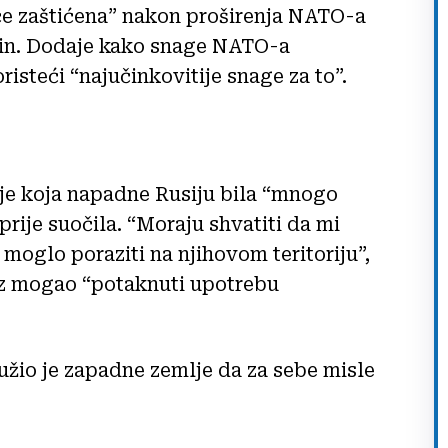
će zaštićena” nakon proširenja NATO-a
tin. Dodaje kako snage NATO-a
risteći “najučinkovitije snage za to”.
lje koja napadne Rusiju bila “mnogo
prije suočila. “Moraju shvatiti da mi
 moglo poraziti na njihovom teritoriju”,
ez mogao “potaknuti upotrebu
tužio je zapadne zemlje da za sebe misle