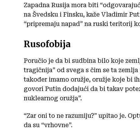
Zapadna Rusija mora biti “odgovaraju
na Švedsku i Finsku, kaže Vladimir Pu
“pripremaju napad” na ruski teritorij ko
Rusofobija
Poručio je da bi sudbina bilo koje zem
tragičnija” od svega s čim se ta zemlja 
također imamo oružje, oružje koje bi ih
govori Putin dodajući da bi takav pot
nuklearnog oružja”.
“Zar oni to ne razumiju?” upitao je. Op
da su “vrhovne”.