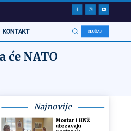
KONTAKT
SLUŠAJ
da će NATO
Najnovije
Mostar i HNŽ
ubrzavaju