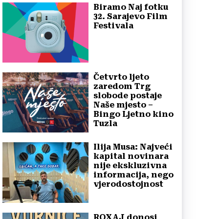
Biramo Naj fotku
32. Sarajevo Film
Festivala
Četvrto ljeto
zaredom Trg
slobode postaje
Naše mjesto –
Bingo Ljetno kino
Tuzla
Ilija Musa: Najveći
kapital novinara
nije ekskluzivna
informacija, nego
vjerodostojnost
ROXAJ donosi