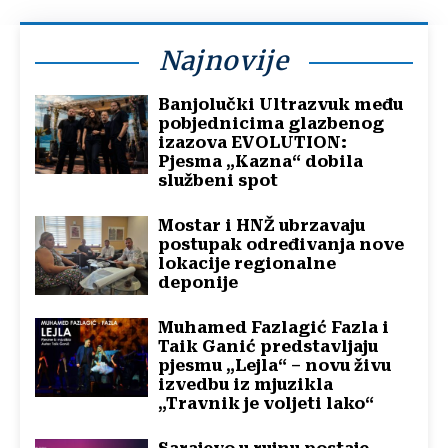
Najnovije
Banjolučki Ultrazvuk među
pobjednicima glazbenog
izazova EVOLUTION:
Pjesma „Kazna“ dobila
službeni spot
Mostar i HNŽ ubrzavaju
postupak određivanja nove
lokacije regionalne
deponije
Muhamed Fazlagić Fazla i
Taik Ganić predstavljaju
pjesmu „Lejla“ – novu živu
izvedbu iz mjuzikla
„Travnik je voljeti lako“