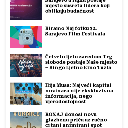
Sarajevo u rujnu postaje
mjesto susreta lidera koji
oblikuju budućnost
Biramo Naj fotku 32.
Sarajevo Film Festivala
Četvrto ljeto zaredom Trg
slobode postaje Naše mjesto
– Bingo Ljetno kino Tuzla
Ilija Musa: Najveći kapital
novinara nije ekskluzivna
informacija, nego
vjerodostojnost
ROXAJ donosi novu
glazbenu priču uz ručno
crtani animirani spot