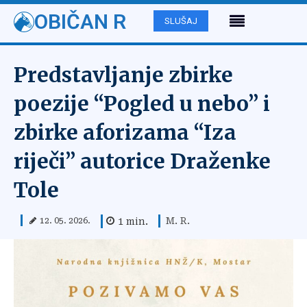
OBIČAN R
SLUŠAJ
Predstavljanje zbirke
poezije “Pogled u nebo” i
zbirke aforizama “Iza
riječi” autorice Draženke
Tole
M. R.
1
min.
12. 05. 2026.