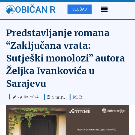
OBIČAN R
SLUŠAJ
Predstavljanje romana
“Zaključana vrata:
Sutješki monolozi” autora
Željka Ivankovića u
Sarajevu
M. R.
1
min.
29. 02. 2024.