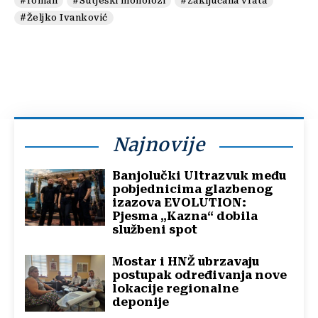
#roman
#Sutješki monolozi
#Zaključana vrata
#Željko Ivanković
Najnovije
Banjolučki Ultrazvuk među
pobjednicima glazbenog
izazova EVOLUTION:
Pjesma „Kazna“ dobila
službeni spot
Mostar i HNŽ ubrzavaju
postupak određivanja nove
lokacije regionalne
deponije