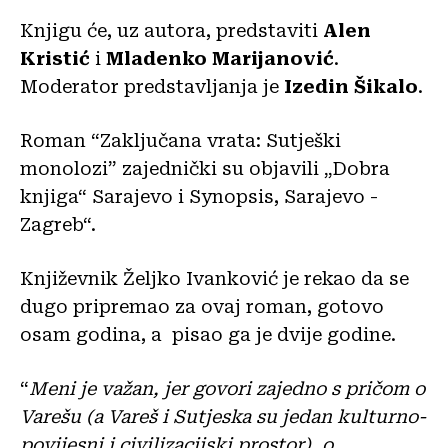
Knjigu će, uz autora, predstaviti
Alen
Kristić
i
Mladenko Marijanović
.
Moderator predstavljanja je
Izedin Šikalo
.
Roman “Zaključana vrata: Sutješki
monolozi” zajednički su objavili „Dobra
knjiga“ Sarajevo i Synopsis, Sarajevo -
Zagreb“.
Književnik Željko Ivanković je rekao da se
dugo pripremao za ovaj roman, gotovo
osam godina, a pisao ga je dvije godine.
“
Meni je važan, jer govori zajedno s pričom o
Varešu (a Vareš i Sutjeska su jedan kulturno-
povijesni i civilizacijski prostor), o