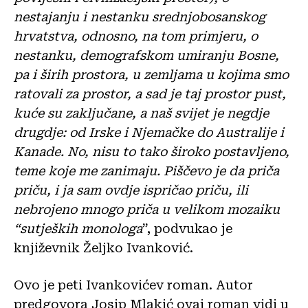
nestajanju i nestanku srednjobosanskog
hrvatstva, odnosno, na tom primjeru, o
nestanku, demografskom umiranju Bosne,
pa i širih prostora, u zemljama u kojima smo
ratovali za prostor, a sad je taj prostor pust,
kuće su zaključane, a naš svijet je negdje
drugdje: od Irske i Njemačke do Australije i
Kanade. No, nisu to tako široko postavljeno,
teme koje me zanimaju. Piščevo je da priča
priču, i ja sam ovdje ispričao priču, ili
nebrojeno mnogo priča u velikom mozaiku
“sutjeških monologa
”, podvukao je
književnik Željko Ivanković.
Ovo je peti Ivankovićev roman. Autor
predgovora Josip Mlakić ovaj roman vidi u