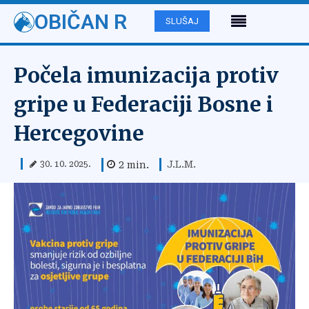
OBIČAN R
SLUŠAJ
Počela imunizacija protiv
gripe u Federaciji Bosne i
Hercegovine
J.L.M.
2
min.
30. 10. 2025.