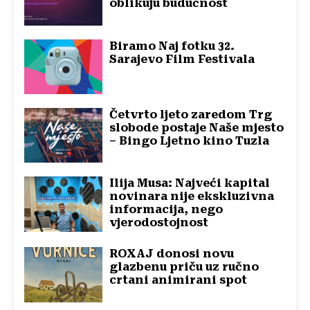
oblikuju budućnost
Biramo Naj fotku 32.
Sarajevo Film Festivala
Četvrto ljeto zaredom Trg
slobode postaje Naše mjesto
– Bingo Ljetno kino Tuzla
Ilija Musa: Najveći kapital
novinara nije ekskluzivna
informacija, nego
vjerodostojnost
ROXAJ donosi novu
glazbenu priču uz ručno
crtani animirani spot