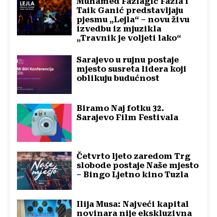
Muhamed Fazlagić Fazla i
Taik Ganić predstavljaju
pjesmu „Lejla“ – novu živu
izvedbu iz mjuzikla
„Travnik je voljeti lako“
Sarajevo u rujnu postaje
mjesto susreta lidera koji
oblikuju budućnost
Biramo Naj fotku 32.
Sarajevo Film Festivala
Četvrto ljeto zaredom Trg
slobode postaje Naše mjesto
– Bingo Ljetno kino Tuzla
Ilija Musa: Najveći kapital
novinara nije ekskluzivna