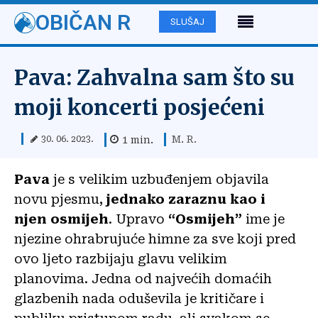
OBIČAN R
SLUŠAJ
Pava: Zahvalna sam što su
moji koncerti posjećeni
M. R.
1
min.
30. 06. 2023.
Pava
je s velikim uzbuđenjem objavila
novu pjesmu,
jednako zaraznu kao i
njen osmijeh
. Upravo
“Osmijeh”
ime je
njezine ohrabrujuće himne za sve koji pred
ovo ljeto razbijaju glavu velikim
planovima. Jedna od najvećih domaćih
glazbenih nada oduševila je kritičare i