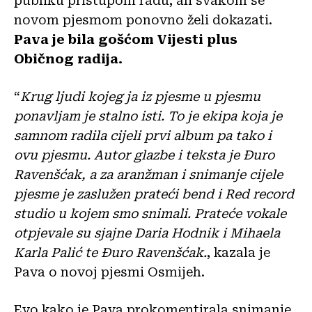
publiku pristupom radu, ali svakom se
novom pjesmom ponovno želi dokazati.
Pava je bila gošćom Vijesti plus
Običnog radija.
“
Krug ljudi kojeg ja iz pjesme u pjesmu
ponavljam je stalno isti. To je ekipa koja je
samnom radila cijeli prvi album pa tako i
ovu pjesmu. Autor glazbe i teksta je Đuro
Ravenšćak, a za aranžman i snimanje cijele
pjesme je zaslužen prateći bend i Red record
studio u kojem smo snimali. Prateće vokale
otpjevale su sjajne Daria Hodnik i Mihaela
Karla Palić te Đuro Ravenšćak.
, kazala je
Pava o novoj pjesmi Osmijeh.
Evo kako je Pava prokomentirala snimanje