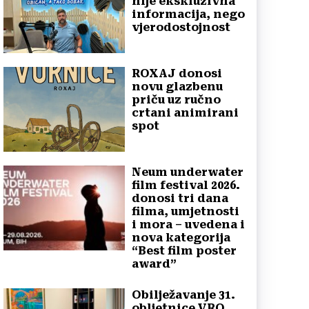
nije ekskluzivna
informacija, nego
vjerodostojnost
ROXAJ donosi
novu glazbenu
priču uz ručno
crtani animirani
spot
Neum underwater
film festival 2026.
donosi tri dana
filma, umjetnosti
i mora – uvedena i
nova kategorija
“Best film poster
award”
Obilježavanje 31.
obljetnice VRO