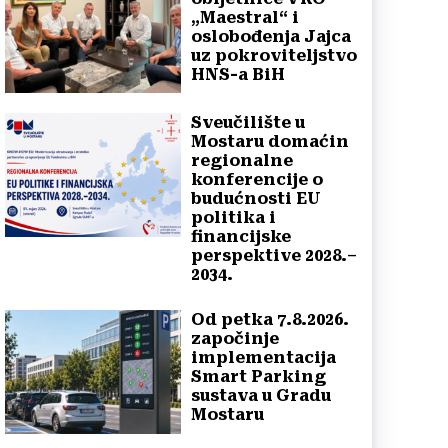
„Maestral“ i
oslobođenja Jajca
uz pokroviteljstvo
HNS-a BiH
Sveučilište u
Mostaru domaćin
regionalne
konferencije o
budućnosti EU
politika i
financijske
perspektive 2028.–
2034.
Od petka 7.8.2026.
započinje
implementacija
Smart Parking
sustava u Gradu
Mostaru