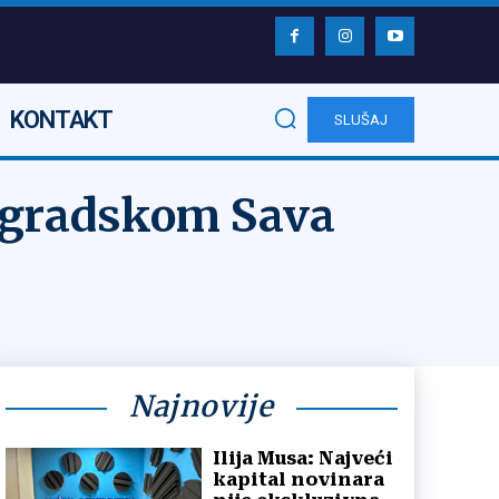
KONTAKT
SLUŠAJ
eogradskom Sava
Najnovije
Ilija Musa: Najveći
kapital novinara