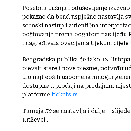
Posebnu pažnju i oduševljenje izazvao 
pokazao da bend uspješno nastavlja sv
scenski nastup i autentična interpretac
poštovanje prema bogatom naslijeđu Pa
i nagrađivala ovacijama tijekom cijele 
Beogradska publika će tako 12. listo
pjevati stare i nove pjesme, potvrđujući
dio najljepših uspomena mnogih genera
dostupne u prodaji na prodajnim mjest
platforme
tickets.rs
.
Turneja
50
se nastavlja i dalje – slije
Križevci…