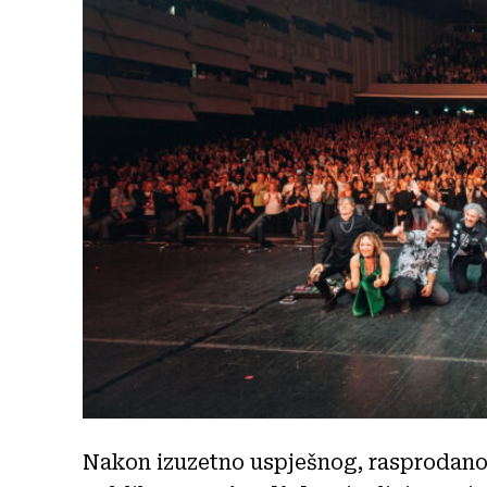
Nakon izuzetno uspješnog, rasprodanog