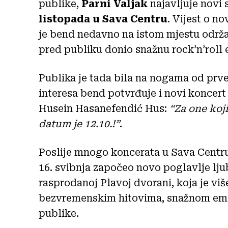
publike,
Parni Valjak
najavljuje novi
listopada u Sava Centru
. Vijest o 
je bend nedavno na istom mjestu održ
pred publiku donio snažnu rock’n’roll e
Publika je tada bila na nogama od prv
interesa bend potvrđuje i novi koncert
Husein Hasanefendić Hus:
“Za one koji
datum je 12.10.!”
.
Poslije mnogo koncerata u Sava Centru 
16. svibnja započeo novo poglavlje l
rasprodanoj Plavoj dvorani, koja je više
bezvremenskim hitovima, snažnom emoc
publike.