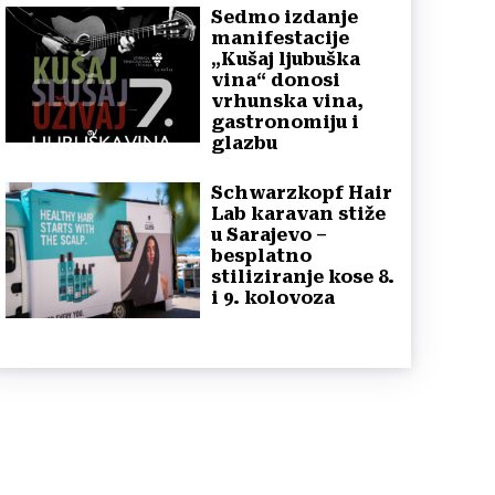
Sedmo izdanje
manifestacije
„Kušaj ljubuška
vina“ donosi
vrhunska vina,
gastronomiju i
glazbu
Schwarzkopf Hair
Lab karavan stiže
u Sarajevo –
besplatno
stiliziranje kose 8.
i 9. kolovoza