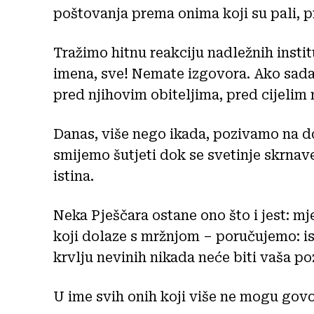
poštovanja prema onima koji su pali, pr
Tražimo hitnu reakciju nadležnih insti
imena, sve! Nemate izgovora. Ako sada
pred njihovim obiteljima, pred cijelim
Danas, više nego ikada, pozivamo na do
smijemo šutjeti dok se svetinje skrnave
istina.
Neka Pješčara ostane ono što i jest: mje
koji dolaze s mržnjom – poručujemo: ist
krvlju nevinih nikada neće biti vaša po
U ime svih onih koji više ne mogu govor