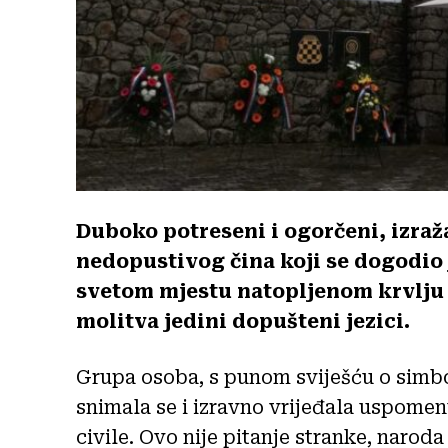
Duboko potreseni i ogorčeni, izra
nedopustivog čina koji se dogodio 
svetom mjestu natopljenom krvlju n
molitva jedini dopušteni jezici.
Grupa osoba, s punom sviješću o simboli
snimala se i izravno vrijeđala uspomen
civile. Ovo nije pitanje stranke, naroda