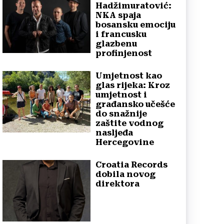
Hadžimuratović:
NKA spaja
bosansku emociju
i francusku
glazbenu
profinjenost
Umjetnost kao
glas rijeka: Kroz
umjetnost i
građansko učešće
do snažnije
zaštite vodnog
nasljeđa
Hercegovine
Croatia Records
dobila novog
direktora