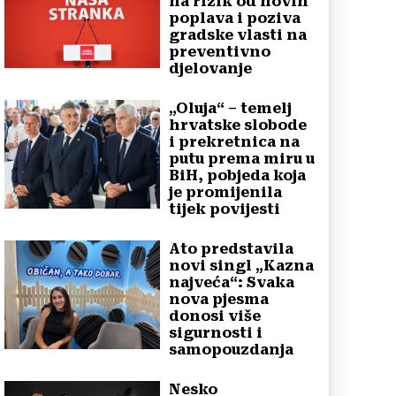
na rizik od novih
poplava i poziva
gradske vlasti na
preventivno
djelovanje
„Oluja“ – temelj
hrvatske slobode
i prekretnica na
putu prema miru u
BiH, pobjeda koja
je promijenila
tijek povijesti
Ato predstavila
novi singl „Kazna
najveća“: Svaka
nova pjesma
donosi više
sigurnosti i
samopouzdanja
Nesko