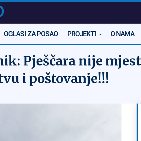
O
OGLASI ZA POSAO
PROJEKTI
O NAMA
k: Pješčara nije mjesto
tvu i poštovanje!!!