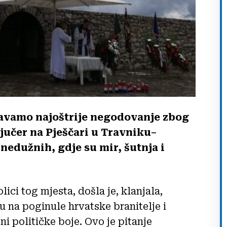
žavamo najoštrije negodovanje zbog
jučer na Pješčari u Travniku–
edužnih, gdje su mir, šutnja i
ci tog mjesta, došla je, klanjala,
u na poginule hrvatske branitelje i
 ni političke boje. Ovo je pitanje