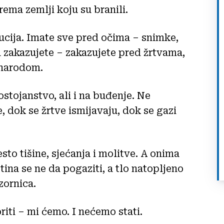
ema zemlji koju su branili.
tucija. Imate sve pred očima – snimke,
 zakazujete – zakazujete pred žrtvama,
 narodom.
stojanstvo, ali i na buđenje. Ne
, dok se žrtve ismijavaju, dok se gazi
sto tišine, sjećanja i molitve. A onima
ina se ne da pogaziti, a tlo natopljeno
zornica.
iti – mi ćemo. I nećemo stati.