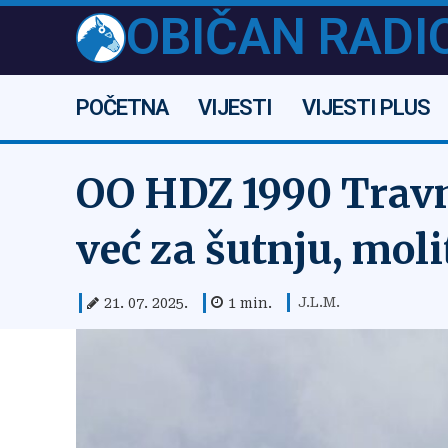
OBIČAN RADI
POČETNA
VIJESTI
VIJESTI PLUS
OO HDZ 1990 Travni
već za šutnju, moli
J.L.M.
21. 07. 2025.
1
min.