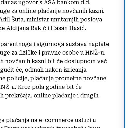
u danas ugovor s ASA bankom d.d.
ge za online plaćanje novčanih kazni.
Adil Šuta, ministar unutarnjih poslova
e Aldijana Rakić i Hasan Hasić.
sparentnoga i sigurnoga sustava naplate
ge za fizičke i pravne osobe u HNŽ-u.
h novčanih kazni bit će dostupnom već
ogućit će, odmah nakon izricanja
e policije, plaćanje prometne novčane
Ž-a. Kroz pola godine bit će
 prekršaja, online plaćanje i drugih
oga plaćanja na e-commerce usluzi u