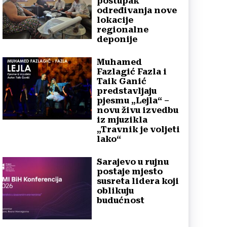
postupak
određivanja nove
lokacije
regionalne
deponije
Muhamed
Fazlagić Fazla i
Taik Ganić
predstavljaju
pjesmu „Lejla“ –
novu živu izvedbu
iz mjuzikla
„Travnik je voljeti
lako“
Sarajevo u rujnu
postaje mjesto
susreta lidera koji
oblikuju
budućnost