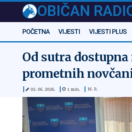
OBIČAN RADI
POČETNA
VIJESTI
VIJESTI PLUS
Od sutra dostupna
prometnih novčan
M. R.
02. 06. 2026.
1
min.