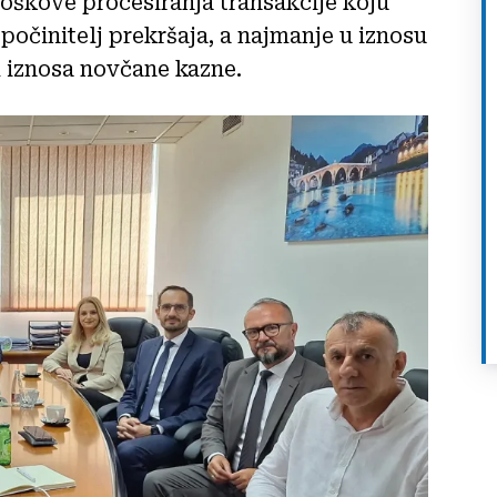
roškove procesiranja transakcije koju
počinitelj prekršaja, a najmanje u iznosu
d iznosa novčane kazne.