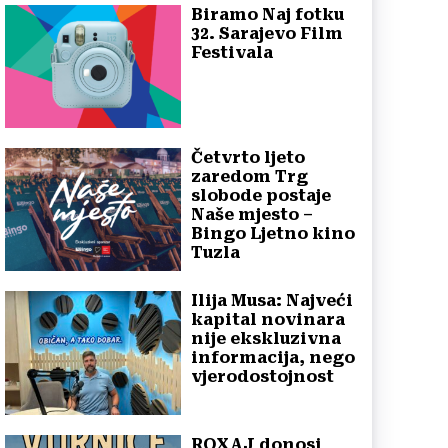
Biramo Naj fotku
32. Sarajevo Film
Festivala
Četvrto ljeto
zaredom Trg
slobode postaje
Naše mjesto –
Bingo Ljetno kino
Tuzla
Ilija Musa: Najveći
kapital novinara
nije ekskluzivna
informacija, nego
vjerodostojnost
ROXAJ donosi