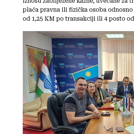
iznosu zabilježene kazne, uvećane za t
plaća pravna ili fizička osoba odnosno 
od 1,25 KM po transakciji ili 4 posto o