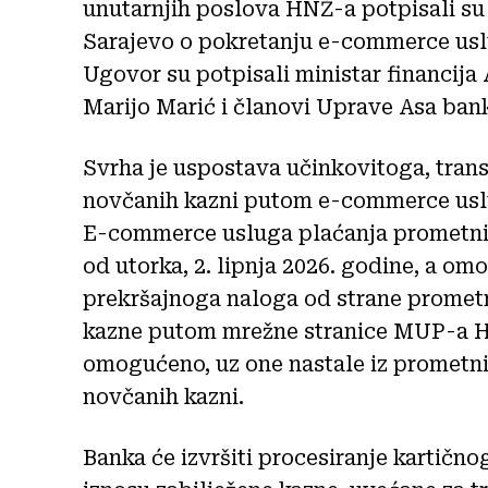
unutarnjih poslova HNŽ-a potpisali s
Sarajevo o pokretanju e-commerce uslu
Ugovor su potpisali ministar financija 
Marijo Marić i članovi Uprave Asa bank
Svrha je uspostava učinkovitoga, tran
novčanih kazni putom e-commerce uslu
E-commerce usluga plaćanja prometni
od utorka, 2. lipnja 2026. godine, a om
prekršajnoga naloga od strane prometn
kazne putom mrežne stranice MUP-a HN
omogućeno, uz one nastale iz prometnih
novčanih kazni.
Banka će izvršiti procesiranje kartičn