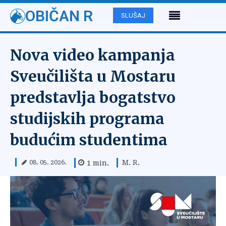
OBIČAN R
SLUŠAJ
Nova video kampanja
Sveučilišta u Mostaru
predstavlja bogatstvo
studijskih programa
budućim studentima
M. R.
1
min.
08. 05. 2026.