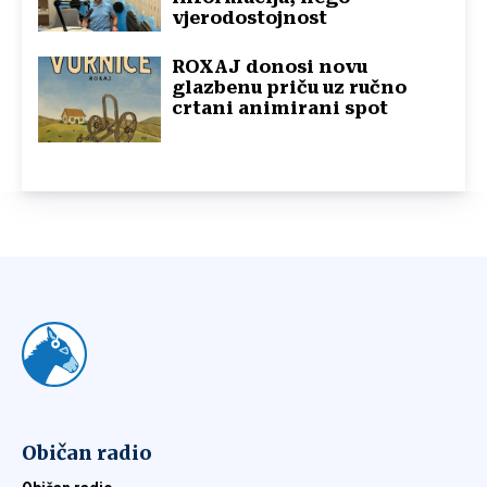
vjerodostojnost
ROXAJ donosi novu
glazbenu priču uz ručno
crtani animirani spot
Običan radio