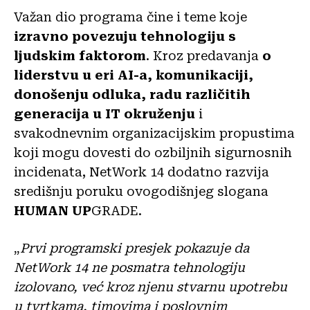
Važan dio programa čine i teme koje
izravno povezuju tehnologiju s
ljudskim faktorom
. Kroz predavanja
o
liderstvu u eri AI-a, komunikaciji,
donošenju odluka, radu različitih
generacija u IT okruženju
i
svakodnevnim organizacijskim propustima
koji mogu dovesti do ozbiljnih sigurnosnih
incidenata, NetWork 14 dodatno razvija
središnju poruku ovogodišnjeg slogana
HUMAN UP
GRADE.
„
Prvi programski presjek pokazuje da
NetWork 14 ne posmatra tehnologiju
izolovano, već kroz njenu stvarnu upotrebu
u tvrtkama, timovima i poslovnim