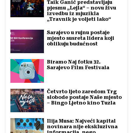
Taik Ganić predstavljaju
pjesmu „Lejla“ – novu živu
izvedbu iz mjuzikla
„Travnik je voljeti lako“
Sarajevo u rujnu postaje
mjesto susreta lidera koji
oblikuju budućnost
Biramo Naj fotku 32.
Sarajevo Film Festivala
Četvrto ljeto zaredom Trg
slobode postaje Naše mjesto
– Bingo Ljetno kino Tuzla
Ilija Musa: Najveći kapital
novinara nije ekskluzivna
informacija, nego