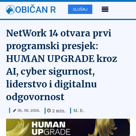
OBIČAN R
SLUŠAJ
NetWork 14 otvara prvi
programski presjek:
HUMAN UPGRADE kroz
AI, cyber sigurnost,
liderstvo i digitalnu
odgovornost
M. R.
2
min.
05. 06. 2026.