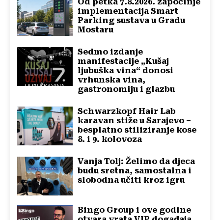
Od petka 7.8.2026. započinje
implementacija Smart
Parking sustava u Gradu
Mostaru
Sedmo izdanje
manifestacije „Kušaj
ljubuška vina“ donosi
vrhunska vina,
gastronomiju i glazbu
Schwarzkopf Hair Lab
karavan stiže u Sarajevo –
besplatno stiliziranje kose
8. i 9. kolovoza
Vanja Tolj: Želimo da djeca
budu sretna, samostalna i
slobodna učiti kroz igru
Bingo Group i ove godine
otvara vrata VIP događaja