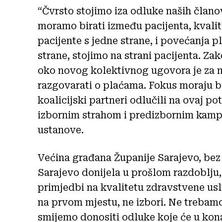
“Čvrsto stojimo iza odluke naših član
moramo birati između pacijenta, kvalit
pacijente s jedne strane, i povećanja 
strane, stojimo na strani pacijenta. Z
oko novog kolektivnog ugovora je za n
razgovarati o plaćama. Fokus moraju bit
koalicijski partneri odlučili na ovaj 
izbornim strahom i predizbornim kam
ustanove.
Većina građana Županije Sarajevo, bez 
Sarajevo donijela u prošlom razdoblju,
primjedbi na kvalitetu zdravstvene us
na prvom mjestu, ne izbori. Ne trebamo
smijemo donositi odluke koje će u kona