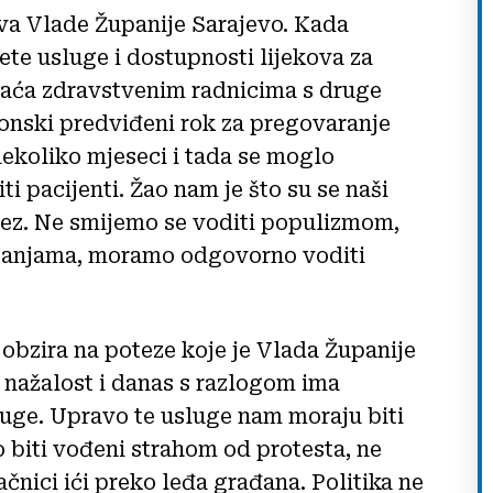
ova Vlade Županije Sarajevo. Kada
ete usluge i dostupnosti lijekova za
plaća zdravstvenim radnicima s druge
akonski predviđeni rok za pregovaranje
ekoliko mjeseci i tada se moglo
i pacijenti. Žao nam je što su se naši
potez. Ne smijemo se voditi populizmom,
panjama, moramo odgovorno voditi
obzira na poteze koje je Vlada Županije
 nažalost i danas s razlogom ima
luge. Upravo te usluge nam moraju biti
 biti vođeni strahom od protesta, ne
čnici ići preko leđa građana. Politika ne