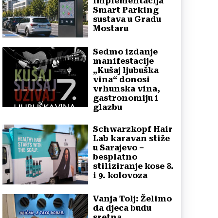
implementacija
Smart Parking
sustava u Gradu
Mostaru
Sedmo izdanje
manifestacije
„Kušaj ljubuška
vina“ donosi
vrhunska vina,
gastronomiju i
glazbu
Schwarzkopf Hair
Lab karavan stiže
u Sarajevo –
besplatno
stiliziranje kose 8.
i 9. kolovoza
Vanja Tolj: Želimo
da djeca budu
sretna,