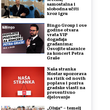
samostalna i
slobodna učiti
kroz igru
Bingo Group i ove
godine otvara
vrata VIP
događaja
građanima:
Osvojite ulaznice
za koncert Petra
Graše
Naša stranka
Mostar upozorava
na rizik od novih
poplava i poziva
gradske vlasti na
preventivno
djelovanje
„Oluja“ – temelj