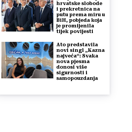
hrvatske slobode
i prekretnica na
putu prema miru u
BiH, pobjeda koja
je promijenila
tijek povijesti
Ato predstavila
novi singl „Kazna
najveća“: Svaka
nova pjesma
donosi više
sigurnosti i
samopouzdanja