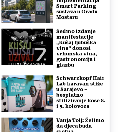
implementacija
Smart Parking
sustava u Gradu
Mostaru
Sedmo izdanje
manifestacije
„Kušaj ljubuška
vina“ donosi
vrhunska vina,
gastronomiju i
glazbu
Schwarzkopf Hair
Lab karavan stiže
u Sarajevo –
besplatno
stiliziranje kose 8.
i 9. kolovoza
Vanja Tolj: Želimo
da djeca budu
sretna,