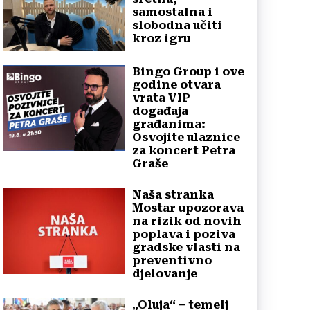
samostalna i
slobodna učiti
kroz igru
Bingo Group i ove
godine otvara
vrata VIP
događaja
građanima:
Osvojite ulaznice
za koncert Petra
Graše
Naša stranka
Mostar upozorava
na rizik od novih
poplava i poziva
gradske vlasti na
preventivno
djelovanje
„Oluja“ – temelj