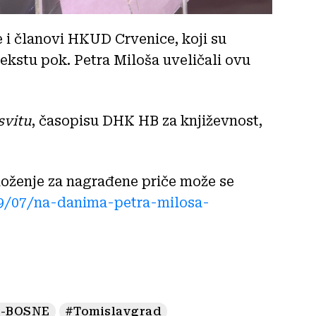
 i članovi HKUD Crvenice, koji su
kstu pok. Petra Miloša uveličali ovu
svitu
, časopisu DHK HB za književnost,
loženje za nagrađene priče može se
09/07/na-danima-petra-milosa-
G-BOSNE
#Tomislavgrad