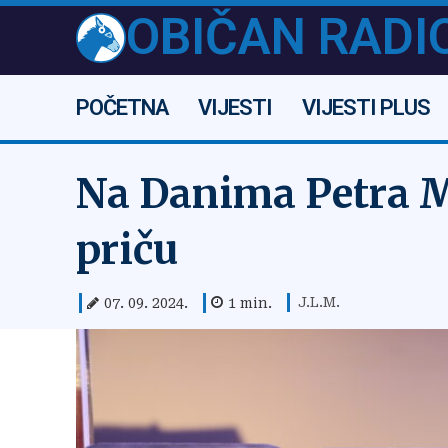
OBIČAN RADI
POČETNA
VIJESTI
VIJESTI PLUS
Na Danima Petra M
priču
J.L.M.
07. 09. 2024.
1
min.