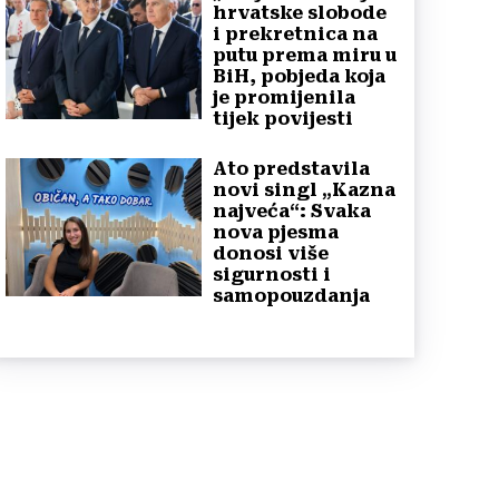
hrvatske slobode
i prekretnica na
putu prema miru u
BiH, pobjeda koja
je promijenila
tijek povijesti
Ato predstavila
novi singl „Kazna
najveća“: Svaka
nova pjesma
donosi više
sigurnosti i
samopouzdanja