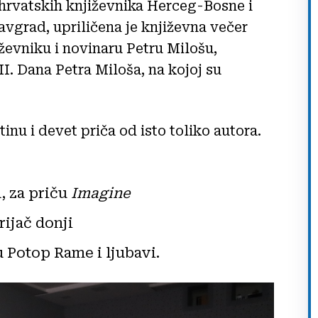
 hrvatskih književnika Herceg-Bosne i
vgrad, upriličena je književna večer
vniku i novinaru Petru Milošu,
I. Dana Petra Miloša, na kojoj su
tinu i devet priča od isto toliko autora.
, za priču
Imagine
rijač donji
u Potop Rame i ljubavi.