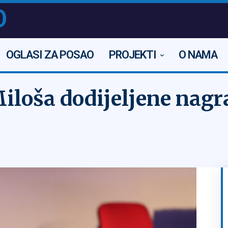
O
OGLASI ZA POSAO
PROJEKTI
O NAMA
iloša dodijeljene nagr