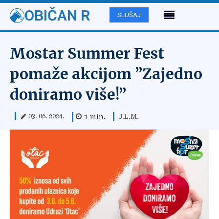
OBIČAN R
SLUŠAJ
Mostar Summer Fest
pomaže akcijom ”Zajedno
doniramo više!”
J.L.M.
1
min.
03. 06. 2024.