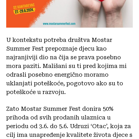
U kontekstu potreba društva Mostar
Summer Fest prepoznaje djecu kao
najranjiviji dio na čija se prava posebno
mora paziti. Mališani su ti pred kojima mi
odrasli posebno energično moramo
uklanjati poteškoće, pogotovo ako su to
poteškoće u razvoju.
Zato Mostar Summer Fest donira 50%
prihoda od svih prodanih ulaznica u
periodu od 3.6. do 5.6. Udruzi ‘Otac’, koja za
cilj ima unapređenje kvalitete života djece s