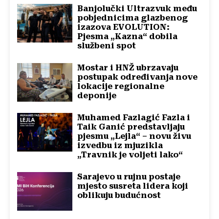
Banjolučki Ultrazvuk među
pobjednicima glazbenog
izazova EVOLUTION:
Pjesma „Kazna“ dobila
službeni spot
Mostar i HNŽ ubrzavaju
postupak određivanja nove
lokacije regionalne
deponije
Muhamed Fazlagić Fazla i
Taik Ganić predstavljaju
pjesmu „Lejla“ – novu živu
izvedbu iz mjuzikla
„Travnik je voljeti lako“
Sarajevo u rujnu postaje
mjesto susreta lidera koji
oblikuju budućnost