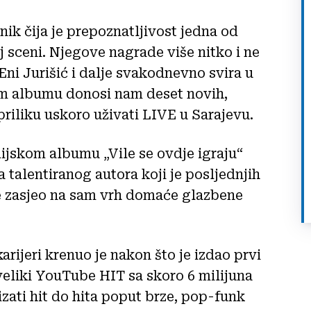
nik čija je prepoznatljivost jedna od
j sceni. Njegove nagrade više nitko i ne
 Eni Jurišić i dalje svakodnevno svira u
om albumu donosi nam deset novih,
riliku uskoro uživati LIVE u Sarajevu.
jskom albumu „Vile se ovdje igraju“
a talentiranog autora koji je posljednjih
te zasjeo na sam vrh domaće glazbene
arijeri krenuo je nakon što je izdao prvi
 veliki YouTube HIT sa skoro 6 milijuna
izati hit do hita poput brze, pop-funk