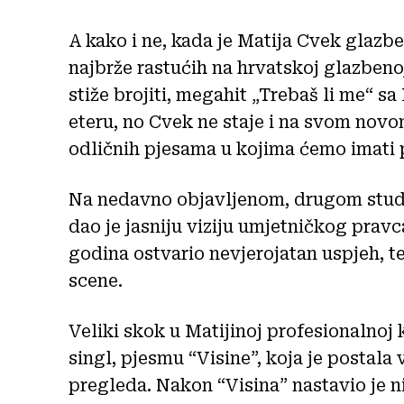
A kako i ne, kada je Matija Cvek glazbe
najbrže rastućih na hrvatskoj glazbeno
stiže brojiti, megahit „Trebaš li me“ sa
eteru, no Cvek ne staje i na svom nov
odličnih pjesama u kojima ćemo imati p
Na nedavno objavljenom, drugom studi
dao je jasniju viziju umjetničkog pravc
godina ostvario nevjerojatan uspjeh, 
scene.
Veliki skok u Matijinoj profesionalnoj k
singl, pjesmu “Visine”, koja je postala
pregleda. Nakon “Visina” nastavio je n