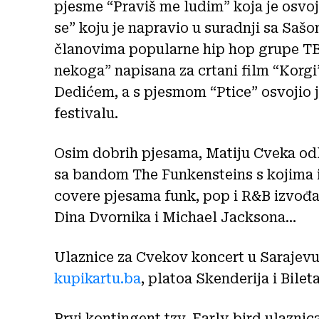
pjesme “Praviš me ludim” koja je osvoji
se” koju je napravio u suradnji sa S
članovima popularne hip hop grupe T
nekoga” napisana za crtani film “Korgi
Dedićem, a s pjesmom “Ptice” osvojio 
festivalu.
Osim dobrih pjesama, Matiju Cveka odl
sa bandom The Funkensteins s kojima i
covere pjesama funk, pop i R&B izvođ
Dina Dvornika i Michael Jacksona…
Ulaznice za Cvekov koncert u Sarajevu
kupikartu.ba
, platoa Skenderija i Bile
Prvi kontingent tzv. Early bird ulazni