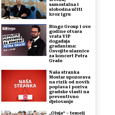
samostalna i
slobodna učiti
kroz igru
Bingo Group i ove
godine otvara
vrata VIP
događaja
građanima:
Osvojite ulaznice
za koncert Petra
Graše
Naša stranka
Mostar upozorava
na rizik od novih
poplava i poziva
gradske vlasti na
preventivno
djelovanje
„Oluja“ – temelj