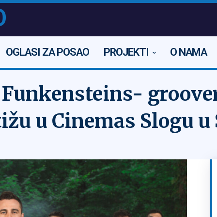
O
OGLASI ZA POSAO
PROJEKTI
O NAMA
 Funkensteins- groover
stižu u Cinemas Slogu u