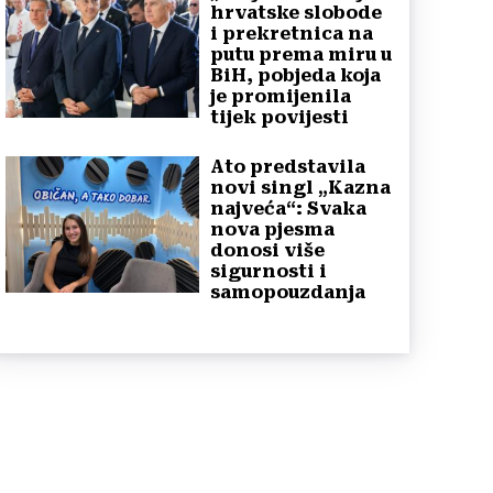
hrvatske slobode
i prekretnica na
putu prema miru u
BiH, pobjeda koja
je promijenila
tijek povijesti
Ato predstavila
novi singl „Kazna
najveća“: Svaka
nova pjesma
donosi više
sigurnosti i
samopouzdanja