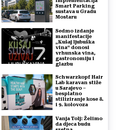
implementacija
Smart Parking
sustava u Gradu
Mostaru
Sedmo izdanje
manifestacije
„Kušaj ljubuška
vina“ donosi
vrhunska vina,
gastronomiju i
glazbu
Schwarzkopf Hair
Lab karavan stiže
u Sarajevo –
besplatno
stiliziranje kose 8.
i 9. kolovoza
Vanja Tolj: Želimo
da djeca budu
sretna,