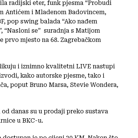
la radijski eter, funk pjesma “Probudi
ašom Antićem i Mladenom Badovincem,
BF, pop swing balada “Ako nađem
”, “Nasloni se” suradnja s Matijom
je prvo mjesto na 68. Zagrebačkom
ikuju i iznimno kvalitetni LIVE nastupi
zvodi, kako autorske pjesme, tako i
ača, poput Bruno Marsa, Stevie Wondera,
 od danas su u prodaji preko sustava
tarnice u BKC-u.
ca dostupan je po cijeni 20 KM. Nakon što