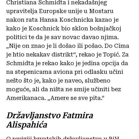
Christiana Schmidta i nekadašnjeg
upravitelja Europske unije u Mostaru
nakon rata Hansa Koschnicka kazao je
kako je Koschnick bio sklon bošnjačkoj
politici te da je sav novac davao njima.
„Nije on znao je li došao ili pošao. Do Cima
je htio nekakav distrikt“, rekao je Topić. Za
Schmidta je rekao kako je jedina opcija da
na stepenicama aviona pri odlasku učini
nešto što je, kako je naveo, službeno
moguće, ali da ništa ne smije učiniti bez
Amerikanaca. „Amere se sve pita.“
Državljanstvo Fatmira
Alispahića
O reviziji hrvatskih državljanstva u BiH,