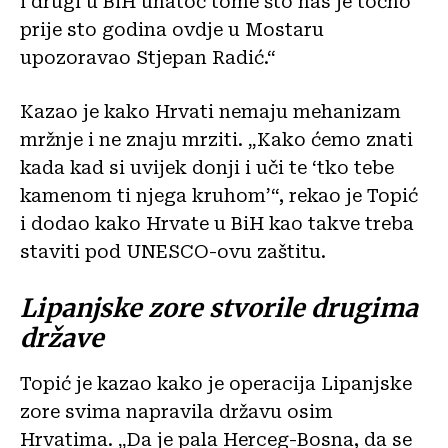
i drugi u BiH unatoč tome što nas je točno
prije sto godina ovdje u Mostaru
upozoravao Stjepan Radić.“
Kazao je kako Hrvati nemaju mehanizam
mržnje i ne znaju mrziti. „Kako ćemo znati
kada kad si uvijek donji i uči te ‘tko tebe
kamenom ti njega kruhom’“, rekao je Topić
i dodao kako Hrvate u BiH kao takve treba
staviti pod UNESCO-ovu zaštitu.
Lipanjske zore stvorile drugima
države
Topić je kazao kako je operacija Lipanjske
zore svima napravila državu osim
Hrvatima. „Da je pala Herceg-Bosna, da se