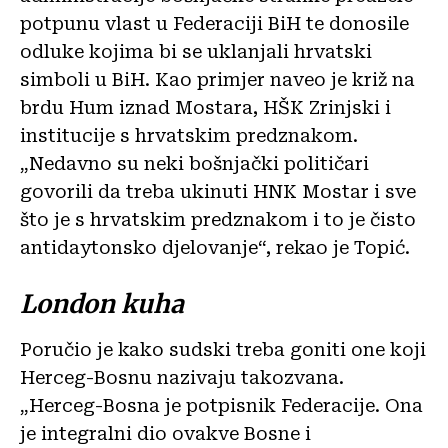
potpunu vlast u Federaciji BiH te donosile
odluke kojima bi se uklanjali hrvatski
simboli u BiH. Kao primjer naveo je križ na
brdu Hum iznad Mostara, HŠK Zrinjski i
institucije s hrvatskim predznakom.
„Nedavno su neki bošnjački političari
govorili da treba ukinuti HNK Mostar i sve
što je s hrvatskim predznakom i to je čisto
antidaytonsko djelovanje“, rekao je Topić.
London kuha
Poručio je kako sudski treba goniti one koji
Herceg-Bosnu nazivaju takozvana.
„Herceg-Bosna je potpisnik Federacije. Ona
je integralni dio ovakve Bosne i