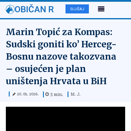
OBIČAN R
SLUŠAJ
Marin Topić za Kompas:
Sudski goniti ko’ Herceg-
Bosnu nazove takozvana
– osujećen je plan
uništenja Hrvata u BiH
M. J.
3
min.
20. 05. 2026.