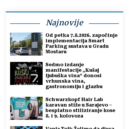
Najnovije
Od petka 7.8.2026. započinje
implementacija Smart
Parking sustava u Gradu
Mostaru
Sedmo izdanje
manifestacije „Kušaj
ljubuška vina“ donosi
vrhunska vina,
gastronomiju i glazbu
Schwarzkopf Hair Lab
karavan stiže u Sarajevo –
besplatno stiliziranje kose
8. i 9. kolovoza
Vanja Tolj: Želimo da djeca