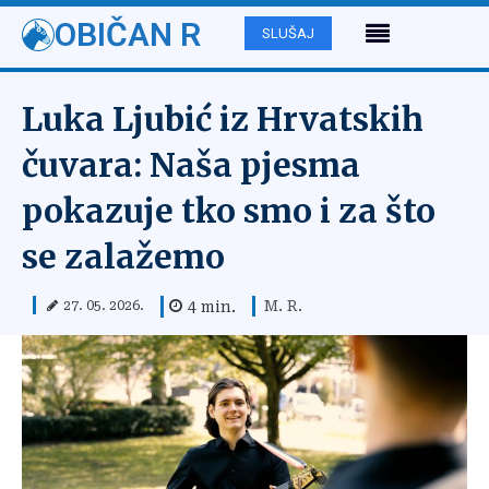
OBIČAN R
SLUŠAJ
Luka Ljubić iz Hrvatskih
čuvara: Naša pjesma
pokazuje tko smo i za što
se zalažemo
M. R.
4
min.
27. 05. 2026.