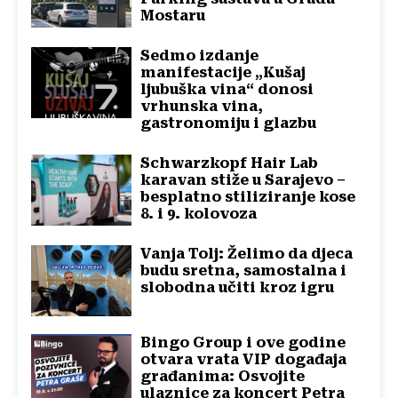
Mostaru
Sedmo izdanje
manifestacije „Kušaj
ljubuška vina“ donosi
vrhunska vina,
gastronomiju i glazbu
Schwarzkopf Hair Lab
karavan stiže u Sarajevo –
besplatno stiliziranje kose
8. i 9. kolovoza
Vanja Tolj: Želimo da djeca
budu sretna, samostalna i
slobodna učiti kroz igru
Bingo Group i ove godine
otvara vrata VIP događaja
građanima: Osvojite
ulaznice za koncert Petra