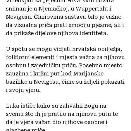
Videospot za „Pjesmu Hrvatskih čuvara“
sniman je u Njemačkoj, u Wuppertalu i
Nevigesu. Članovima sastava bilo je važno
da vizualna priča prati emociju pjesme, ali i
da prikaže dijelove njihova identiteta.
U spotu se mogu vidjeti hrvatska obilježja,
folklorni elementi i mjesta važna za njihovu
osobnu i zajedničku priču. Posebno mjesto
zauzima i križni put kod Marijanske
bazilike u Nevigesu, čime su željeli pokazati
i svoju vjeru.
Luka ističe kako su zahvalni Bogu na
svemu što ih je pratilo na njihovu putu te
da je vjera važan dio njihove osobne i
glazbene priče.