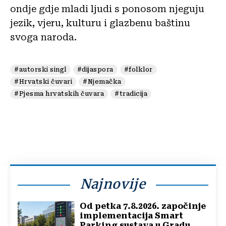
ondje gdje mladi ljudi s ponosom njeguju
jezik, vjeru, kulturu i glazbenu baštinu
svoga naroda.
#autorski singl
#dijaspora
#folklor
#Hrvatski čuvari
#Njemačka
#Pjesma hrvatskih čuvara
#tradicija
Najnovije
Od petka 7.8.2026. započinje
implementacija Smart
Parking sustava u Gradu