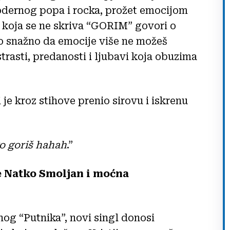
odernog popa i rocka, prožet emocijom
v koja se ne skriva “GORIM” govori o
o snažno da emocije više ne možeš
 strasti, predanosti i ljubavi koja obuzima
 je kroz stihove prenio sirovu i iskrenu
go goriš hahah
.”
e Natko Smoljan i moćna
nog “Putnika”, novi singl donosi