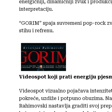
energičniji, dinamičniji zvuk i produkc
interpretaciju.
“GORIM” spaja suvremeni pop-rock zv
stihu i refrenu.
Videospot koji prati energiju pjes
Videospot vizualno pojačava intenzitet
pokreće, uzdiže i potpuno obuzima. Na
Rahimovski nastavlja graditi svoj prep