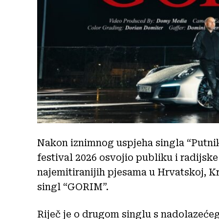
Nakon iznimnog uspjeha singla “Putnik
festival 2026 osvojio publiku i radijsk
najemitiranijih pjesama u Hrvatskoj, K
singl “GORIM”.
Riječ je o drugom singlu s nadolazeće