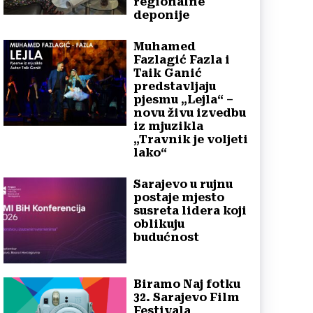
regionalne
deponije
Muhamed
Fazlagić Fazla i
Taik Ganić
predstavljaju
pjesmu „Lejla“ –
novu živu izvedbu
iz mjuzikla
„Travnik je voljeti
lako“
Sarajevo u rujnu
postaje mjesto
susreta lidera koji
oblikuju
budućnost
Biramo Naj fotku
32. Sarajevo Film
Festivala