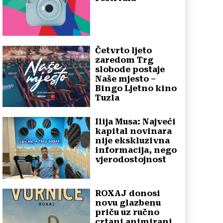
Četvrto ljeto
zaredom Trg
slobode postaje
Naše mjesto –
Bingo Ljetno kino
Tuzla
Ilija Musa: Najveći
kapital novinara
nije ekskluzivna
informacija, nego
vjerodostojnost
ROXAJ donosi
novu glazbenu
priču uz ručno
crtani animirani