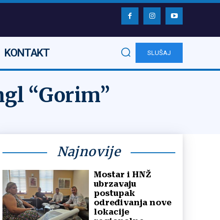
KONTAKT
SLUŠAJ
ngl “Gorim”
Najnovije
Mostar i HNŽ
ubrzavaju
postupak
određivanja nove
lokacije