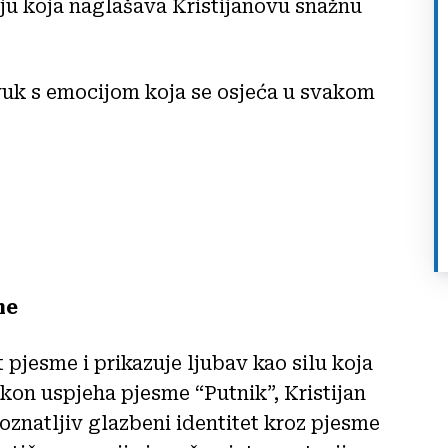
iju koja naglašava Kristijanovu snažnu
uk s emocijom koja se osjeća u svakom
me
 pjesme i prikazuje ljubav kao silu koja
kon uspjeha pjesme “Putnik”, Kristijan
oznatljiv glazbeni identitet kroz pjesme