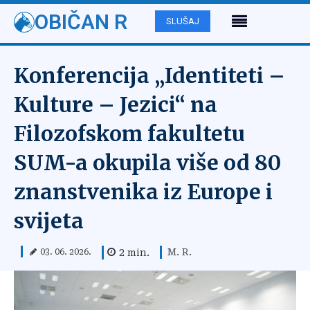
OBIČAN R
SLUŠAJ
Konferencija „Identiteti –
Kulture – Jezici“ na
Filozofskom fakultetu
SUM-a okupila više od 80
znanstvenika iz Europe i
svijeta
M. R.
2
min.
03. 06. 2026.