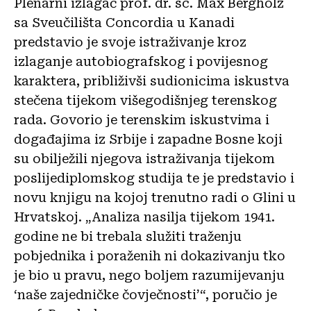
Plenarni izlagač prof. dr. sc. Max Bergholz
sa Sveučilišta Concordia u Kanadi
predstavio je svoje istraživanje kroz
izlaganje autobiografskog i povijesnog
karaktera, približivši sudionicima iskustva
stečena tijekom višegodišnjeg terenskog
rada. Govorio je terenskim iskustvima i
događajima iz Srbije i zapadne Bosne koji
su obilježili njegova istraživanja tijekom
poslijediplomskog studija te je predstavio i
novu knjigu na kojoj trenutno radi o Glini u
Hrvatskoj. „Analiza nasilja tijekom 1941.
godine ne bi trebala služiti traženju
pobjednika i poraženih ni dokazivanju tko
je bio u pravu, nego boljem razumijevanju
‘naše zajedničke čovječnosti’“, poručio je