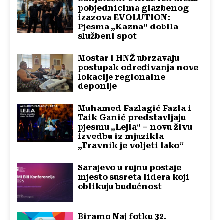
pobjednicima glazbenog
izazova EVOLUTION:
Pjesma „Kazna“ dobila
službeni spot
Mostar i HNŽ ubrzavaju
postupak određivanja nove
lokacije regionalne
deponije
Muhamed Fazlagić Fazla i
Taik Ganić predstavljaju
pjesmu „Lejla“ – novu živu
izvedbu iz mjuzikla
„Travnik je voljeti lako“
Sarajevo u rujnu postaje
mjesto susreta lidera koji
oblikuju budućnost
Biramo Naj fotku 32.