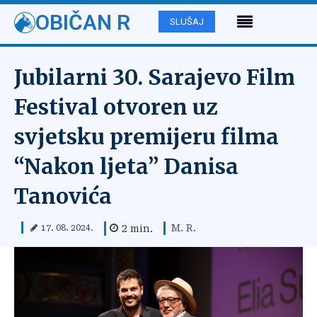
OBIČAN R
SLUŠAJ
Jubilarni 30. Sarajevo Film
Festival otvoren uz
svjetsku premijeru filma
“Nakon ljeta” Danisa
Tanovića
M. R.
2
min.
17. 08. 2024.