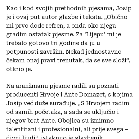
Kao i kod svojih prethodnih pjesama, Josip
je i ovaj put autor glazbe i teksta. „Obično
mi prvo dođe refren, a onda oko njega
gradim ostatak pjesme. Za ‘Lijepu’ mi je
trebalo gotovo tri godine da ju u
potpunosti završim. Nekad jednostavno
čekam onaj pravi trenutak, da se sve složi“,
otkrio je.
Na aranžmanu pjesme radili su poznati
producenti Hrvoje i Ante Domazet, s kojima
Josip već duže surađuje. „S Hrvojem radim
od samih početaka, a sada se uključio i
njegov brat Ante. Obojica su iznimno
talentirani i profesionalni, ali prije svega –
divni ljudi“, istaknuo je glazbenik.