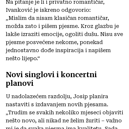
Na pitanje je li i privatno romantičar,
Ivanković je iskreno odgovorio:
„Mislim da nisam klasičan romantičar,
možda zato i pišem pjesme. Kroz glazbu je
lakše izraziti emocije, ogoliti dušu. Nisu sve
pjesme posvećene nekome, ponekad
jednostavno dođe inspiracija i napišem
nešto lijepo.“
Novi singlovi i koncertni
planovi
U nadolazećem razdolju, Josip planira
nastaviti s izdavanjem novih pjesama.
„Trudim se svakih nekoliko mjeseci objaviti
nešto novo, ali nikad ne želim žuriti – važno
mi je da svaka pjesma ima kvalitetu. Sada