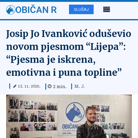
OBIČAN R
SLUŠAJ
Josip Jo Ivanković oduševio
novom pjesmom “Lijepa”:
“Pjesma je iskrena,
emotivna i puna topline”
M. J.
2
min.
13. 11. 2025.