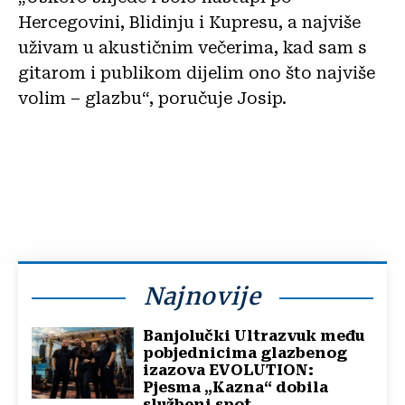
Hercegovini, Blidinju i Kupresu, a najviše
uživam u akustičnim večerima, kad sam s
gitarom i publikom dijelim ono što najviše
volim – glazbu“, poručuje Josip.
Najnovije
Banjolučki Ultrazvuk među
pobjednicima glazbenog
izazova EVOLUTION:
Pjesma „Kazna“ dobila
službeni spot