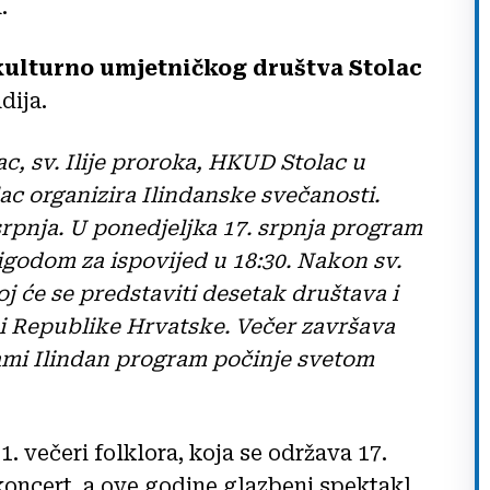
.
kulturno umjetničkog društva Stolac
dija.
, sv. Ilije proroka, HKUD Stolac u
ac organizira Ilindanske svečanosti.
srpnja. U ponedjeljka 17. srpnja program
igodom za ispovijed u 18:30. Nakon sv.
oj će se predstaviti desetak društava i
i Republike Hrvatske. Večer završava
mi Ilindan program počinje svetom
1. večeri folklora, koja se održava 17.
koncert, a ove godine glazbeni spektakl