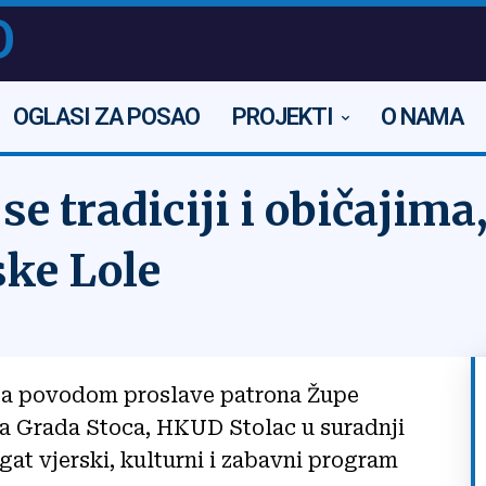
O
OGLASI ZA POSAO
PROJEKTI
O NAMA
se tradiciji i običajima
ske Lole
, a povodom proslave patrona Župe
ana Grada Stoca, HKUD Stolac u suradnji
at vjerski, kulturni i zabavni program