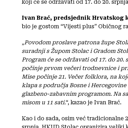
koji će se održavati od 17. do 20. srpnja
Ivan Brać, predsjednik Hrvatskog 
bio je gostom “Vijesti plus” Običnog ra
„
Povodom proslave patrona župe Stolac
suradnji s Župom Stolac i Gradom Stol
Program će se održavati od 17. do 20. 
počinje prvom večeri trodnevnice i pr
Mise počinje 21. Večer folklora, na koj
klapa s područja Bosne i Hercegovine 
glazbeno-zabavnim programom. Na sa
misom u 11 sati.
“, kazao je Ivan Brać.
Kao i do sada, osim već tradicionalne 2
srpnja, HKUD Stolac organizira veliki 