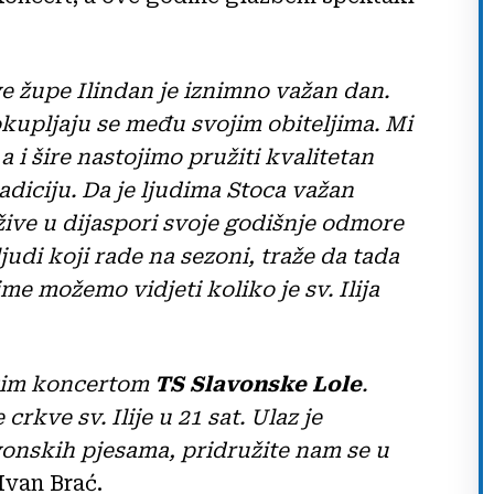
ve župe Ilindan je iznimno važan dan.
i okupljaju se među svojim obiteljima. Mi
 i šire nastojimo pružiti kvalitetan
diciju. Da je ljudima Stoca važan
 žive u dijaspori svoje godišnje odmore
judi koji rade na sezoni, traže da tada
e možemo vidjeti koliko je sv. Ilija
ikim koncertom
TS Slavonske Lole
.
rkve sv. Ilije u 21 sat. Ulaz je
avonskih pjesama, pridružite nam se u
 Ivan Brać.