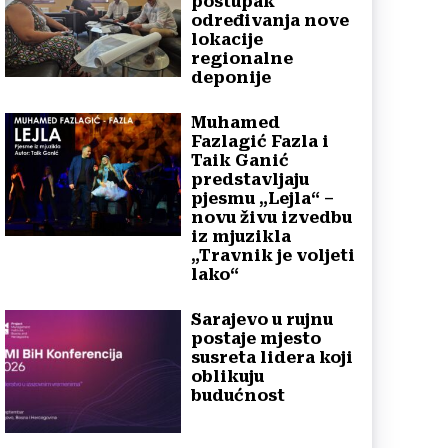
postupak
određivanja nove
lokacije
regionalne
deponije
Muhamed
Fazlagić Fazla i
Taik Ganić
predstavljaju
pjesmu „Lejla“ –
novu živu izvedbu
iz mjuzikla
„Travnik je voljeti
lako“
Sarajevo u rujnu
postaje mjesto
susreta lidera koji
oblikuju
budućnost