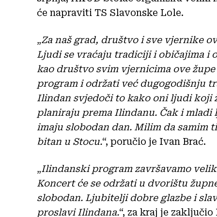
će napraviti TS Slavonske Lole.
„
Za naš grad, društvo i sve vjernike o
Ljudi se vraćaju tradiciji i običajima 
kao društvo svim vjernicima ove župe a
program i održati već dugogodišnju tra
Ilindan svjedoči to kako oni ljudi koji
planiraju prema Ilindanu. Čak i mladi l
imaju slobodan dan. Milim da samim tim
bitan u Stocu.
“, poručio je Ivan Brać.
„
Ilindanski program završavamo vel
Koncert će se održati u dvorištu župne c
slobodan. Ljubitelji dobre glazbe i sl
proslavi Ilindana.
“, za kraj je zaključio