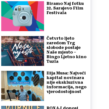
Biramo Naj fotku
32. Sarajevo Film
Festivala
Četvrto ljeto
zaredom Trg
slobode postaje
Naše mjesto –
Bingo Ljetno kino
Tuzla
Ilija Musa: Najveći
kapital novinara
nije ekskluzivna
informacija, nego
vjerodostojnost
ROXAJ donosi