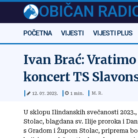
OBIČAN RADI
POČETNA
VIJESTI
VIJESTI PLUS
Ivan Brać: Vratimo 
koncert TS Slavon
M. R.
12. 07. 2023.
1
min.
U sklopu Ilindanskih svečanosti 2023.
Stolac, blagdana sv. Ilije proroka i D
s Gradom i Župom Stolac, priprema bog