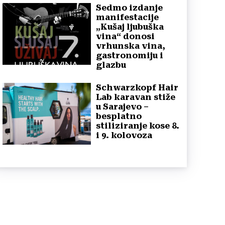
Sedmo izdanje
manifestacije
„Kušaj ljubuška
vina“ donosi
vrhunska vina,
gastronomiju i
glazbu
Schwarzkopf Hair
Lab karavan stiže
u Sarajevo –
besplatno
stiliziranje kose 8.
i 9. kolovoza