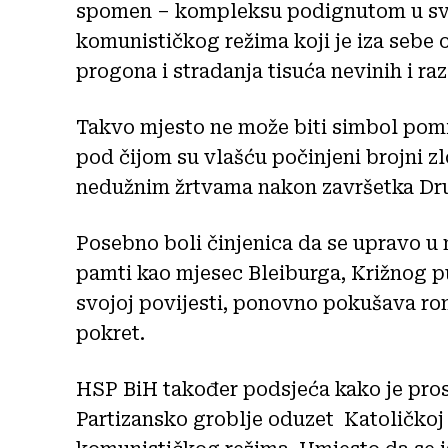
spomen – kompleksu podignutom u svrh
komunističkog režima koji je iza sebe 
progona i stradanja tisuća nevinih i raz
Takvo mjesto ne može biti simbol pomir
pod čijom su vlašću počinjeni brojni 
nedužnim žrtvama nakon završetka Dru
Posebno boli činjenica da se upravo u 
pamti kao mjesec Bleiburga, Križnog pu
svojoj povijesti, ponovno pokušava rom
pokret.
HSP BiH također podsjeća kako je pros
Partizansko groblje oduzet Katoličkoj