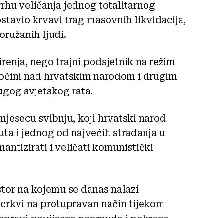
u veličanja jednog totalitarnog
ostavio krvavi trag masovnih likvidacija,
oružanih ljudi.
enja, nego trajni podsjetnik na režim
zločini nad hrvatskim narodom i drugim
gog svjetskog rata.
mjesecu svibnju, koji hrvatski narod
ta i jednog od najvećih stradanja u
antizirati i veličati komunistički
tor na kojemu se danas nalazi
 crkvi na protupravan način tijekom