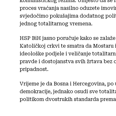
komunističkog režima. Umjesto da se i
proces vraćanja nasilno oduzete imovi
svjedočimo pokušajima dodatnog polit
jednog totalitarnog vremena.
HSP BiH jasno poručuje kako se zalaže
Katoličkoj crkvi te smatra da Mostaru 
ideološke podjele i veličanje totalitar
pravde i dostojanstva svih žrtava bez o
pripadnost.
Vrijeme je da Bosna i Hercegovina, p
demokracije, jednako osudi sve totalit
politikom dvostrukih standarda prem