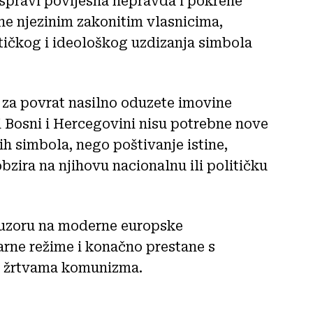
spravi povijesna nepravda i pokrene
ne njezinim zakonitim vlasnicima,
ičkog i ideološkog uzdizanja simbola
 za povrat nasilno oduzete imovine
i Bosni i Hercegovini nisu potrebne nove
nih simbola, nego poštivanje istine,
bzira na njihovu nacionalnu ili političku
o uzoru na moderne europske
arne režime i konačno prestane s
a žrtvama komunizma.