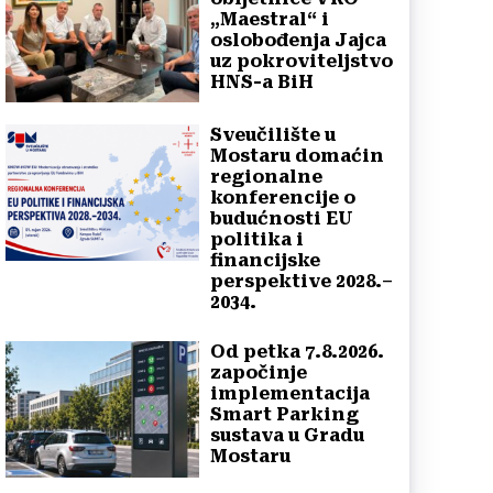
„Maestral“ i
oslobođenja Jajca
uz pokroviteljstvo
HNS-a BiH
Sveučilište u
Mostaru domaćin
regionalne
konferencije o
budućnosti EU
politika i
financijske
perspektive 2028.–
2034.
Od petka 7.8.2026.
započinje
implementacija
Smart Parking
sustava u Gradu
Mostaru