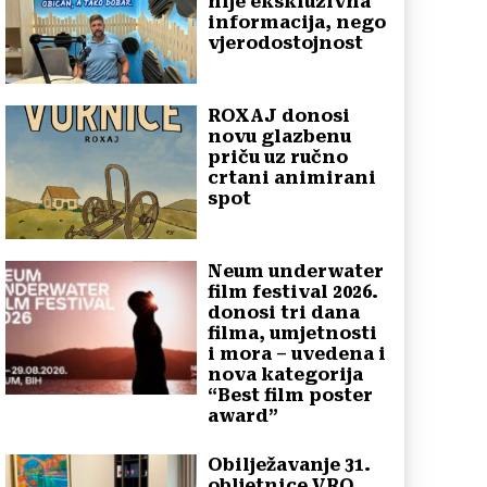
nije ekskluzivna
informacija, nego
vjerodostojnost
ROXAJ donosi
novu glazbenu
priču uz ručno
crtani animirani
spot
Neum underwater
film festival 2026.
donosi tri dana
filma, umjetnosti
i mora – uvedena i
nova kategorija
“Best film poster
award”
Obilježavanje 31.
obljetnice VRO