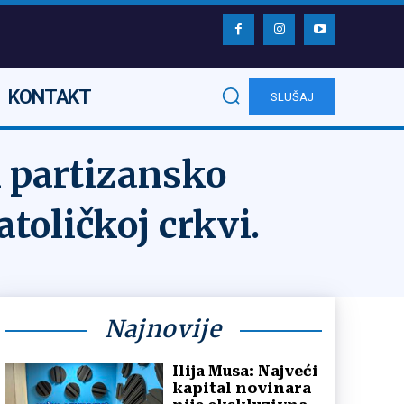
KONTAKT
SLUŠAJ
i partizansko
toličkoj crkvi.
Najnovije
Ilija Musa: Najveći
kapital novinara