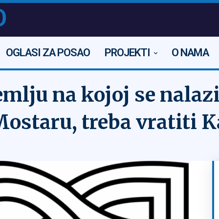
O
OGLASI ZA POSAO
PROJEKTI
O NAMA
mlju na kojoj se nalaz
staru, treba vratiti Ka