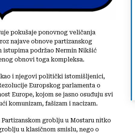
uje pokušaje ponovnog veličanja
kroz najave obnove partizanskog
im istupima podržao Nermin Nikšić
ćenog obnovi toga kompleksa.
kao i njegovi politički istomišljenici,
 Rezolucije Europskog parlamenta o
ost Europe, kojom se jasno osuđuju svi
ujući komunizam, fašizam i nacizam.
Partizanskom groblju u Mostaru nitko
o groblju u klasičnom smislu, nego o